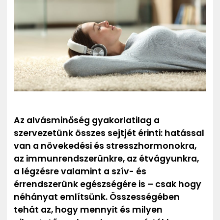
ZENE
MÉDIAAJÁNLAT
IMPRESSZUM
PR-ARCHÍVUM
ADATKEZELÉSI TÁJÉKOZTATÓ
Az alvásminőség gyakorlatilag a
szervezetünk összes sejtjét érinti: hatással
van a növekedési és stresszhormonokra,
az immunrendszerünkre, az étvágyunkra,
a légzésre valamint a szív- és
érrendszerünk egészségére is – csak hogy
néhányat említsünk. Összességében
tehát az, hogy mennyit és milyen