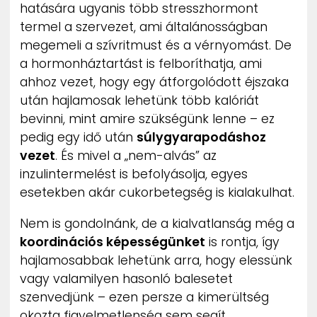
hatására ugyanis több stresszhormont
termel a szervezet, ami általánosságban
megemeli a szívritmust és a vérnyomást. De
a hormonháztartást is felboríthatja, ami
ahhoz vezet, hogy egy átforgolódott éjszaka
után hajlamosak lehetünk több kalóriát
bevinni, mint amire szükségünk lenne – ez
pedig egy idő után
súlygyarapodáshoz
vezet
. És mivel a „nem-alvás” az
inzulintermelést is befolyásolja, egyes
esetekben akár cukorbetegség is kialakulhat.
Nem is gondolnánk, de a kialvatlanság még a
koordinációs képességünket
is rontja, így
hajlamosabbak lehetünk arra, hogy elessünk
vagy valamilyen hasonló balesetet
szenvedjünk – ezen persze a kimerültség
okozta figyelmetlenség sem segít.