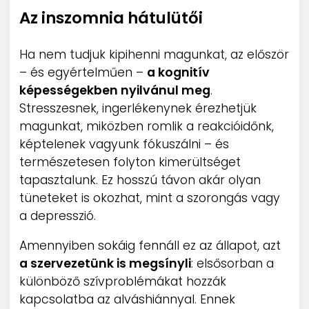
Az inszomnia hátulütői
Ha nem tudjuk kipihenni magunkat, az először
– és egyértelműen –
a kognitív
képességekben nyilvánul meg
.
Stresszesnek, ingerlékenynek érezhetjük
magunkat, miközben romlik a reakcióidőnk,
képtelenek vagyunk fókuszálni – és
természetesen folyton kimerültséget
tapasztalunk. Ez hosszú távon akár olyan
tüneteket is okozhat, mint a szorongás vagy
a depresszió.
Amennyiben sokáig fennáll ez az állapot, azt
a szervezetünk is megsínyli
: elsősorban a
különböző szívproblémákat hozzák
kapcsolatba az alváshiánnyal. Ennek