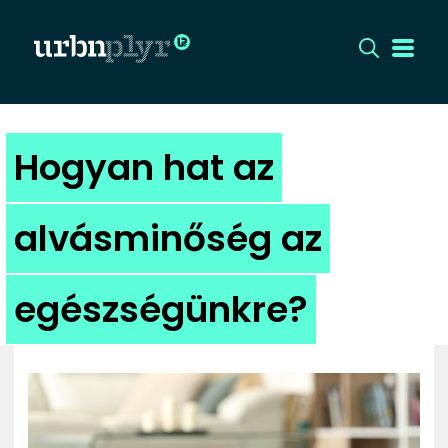
CÍMLAP
Hogyan hat az
DIZÁJN
alvásminőség az
DIVAT
egészségünkre?
HIP
KULT
UTCA