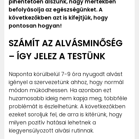
pihentetően alszunk, nagy mértékben
befolyásolja az egészségünket. A
következőkben azt is kifejtjük, hogy
pontosan hogyan!
SZÁMÍT AZ ALVÁSMINŐSÉG
– ÍGY JELEZ A TESTÜNK
Naponta körülbelül 7-9 óra nyugodt alvást
igényel a szervezetünk ahhoz, hogy normál
módon működhessen. Ha azonban ezt
huzamosabb ideig nem kapja meg, többféle
problémát is észlelhetünk. A következőkben
ezeket soroljuk fel, de arra is kitérünk, hogy
milyen pozitív hatásai lehetnek a
kiegyensúlyozott alvási rutinnak.