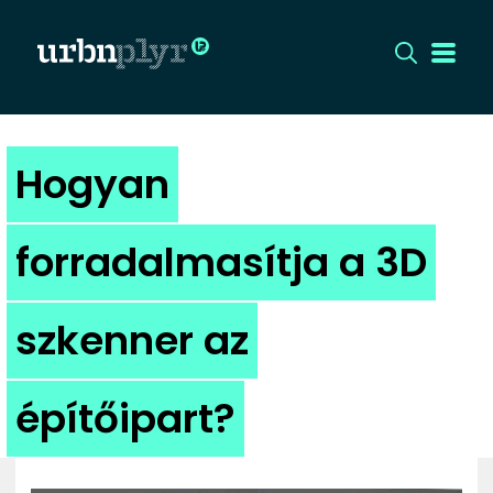
CÍMLAP
Hogyan
DIZÁJN
forradalmasítja a 3D
DIVAT
szkenner az
HIP
KULT
építőipart?
UTCA