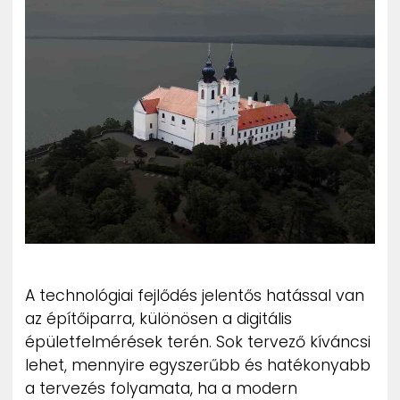
ZENE
MÉDIAAJÁNLAT
IMPRESSZUM
PR-ARCHÍVUM
ADATKEZELÉSI TÁJÉKOZTATÓ
A technológiai fejlődés jelentős hatással van
az építőiparra, különösen a digitális
épületfelmérések terén. Sok tervező kíváncsi
lehet, mennyire egyszerűbb és hatékonyabb
a tervezés folyamata, ha a modern