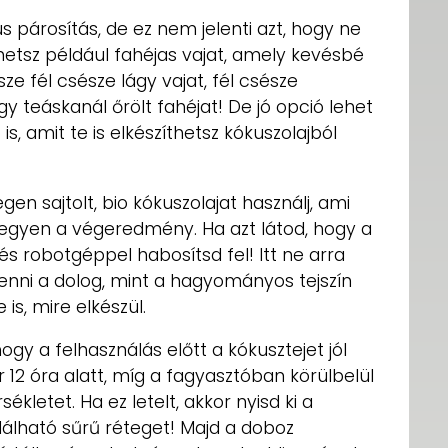
us párosítás, de ez nem jelenti azt, hogy ne
hetsz például fahéjas vajat, amely kevésbé
sze fél csésze lágy vajat, fél csésze
gy teáskanál őrölt fahéjat! De jó opció lehet
s, amit te is elkészíthetsz kókuszolajból
gen sajtolt, bio kókuszolajat használj, ami
legyen a végeredmény. Ha azt látod, hogy a
és robotgéppel habosítsd fel! Itt ne arra
enni a dolog, mint a hagyományos tejszín
is, mire elkészül.
ogy a felhasználás előtt a kókusztejet jól
 12 óra alatt, míg a fagyasztóban körülbelül
ékletet. Ha ez letelt, akkor nyisd ki a
alálható sűrű réteget! Majd a doboz