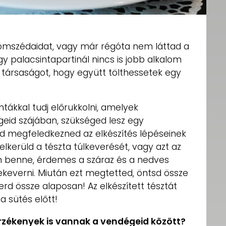
omszédaidat, vagy már régóta nem láttad a
y palacsintapartinál nincs is jobb alkalom
 társaságot, hogy együtt tölthessetek egy
tákkal tudj előrukkolni, amelyek
eid szájában, szükséged lesz egy
d megfeledkezned az elkészítés lépéseinek
elkerüld a tészta túlkeverését, vagy azt az
an benne, érdemes a száraz és a nedves
keverni. Miután ezt megtetted, öntsd össze
erd össze alaposan! Az elkészített tésztát
a sütés előtt!
érzékenyek is vannak a vendégeid között?