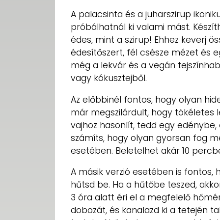
A palacsinta és a juharszirup ikonik
próbálhatnál ki valami mást. Készít
édes, mint a szirup! Ehhez keverj ös
édesítőszert, fél csésze mézet és e
még a lekvár és a vegán tejszínhab i
vagy kókusztejből.
Az előbbinél fontos, hogy olyan hide
már megszilárdult, hogy tökéletes 
vajhoz hasonlít, tedd egy edénybe, 
számíts, hogy olyan gyorsan fog m
esetében. Beletelhet akár 10 percbe 
A másik verzió esetében is fontos, h
hűtsd be. Ha a hűtőbe teszed, akkor
3 óra alatt éri el a megfelelő hőmérs
dobozát, és kanalazd ki a tetején t