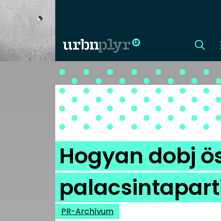
CÍMLAP
DIZÁJN
DIVAT
Hogyan dobj ö
HIP
palacsintapart
KULT
PR-Archívum