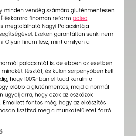
 hogy minden vendég számára gluténmentesen
az Éléskamra finoman reform
paleo
 is megtalálható Nagyi Palacsintája
 segítségével. Ezeken garantáltan senki nem
i. Olyan finom lesz, mint amilyen a
normál palacsintát is, de ebben az esetben
 mindkét tésztát, és külön serpenyőben kell
ig, hogy 100%-ban el tudd kerülni a
 hogy előbb a gluténmentes, majd a normál
n ügyelj arra, hogy ezek az eszközök
Emellett fontos még, hogy az elkészítés
osan tisztítsd meg a munkafelületet forró
ió