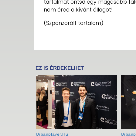
tartalmát öntsd egy magasabb falú 
nem éred a kívánt állagot!
(Szponzorált tartalom)