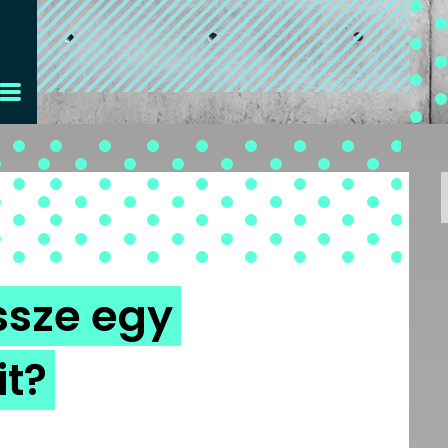
ssze egy
it?