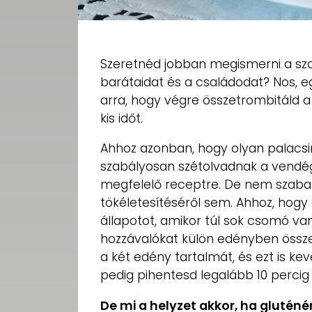
Szeretnéd jobban megismerni a sz
barátaidat és a családodat? Nos, eg
arra, hogy végre összetrombitáld a
kis időt.
Ahhoz azonban, hogy olyan palacsin
szabályosan szétolvadnak a vendég
megfelelő receptre. De nem szaba
tökéletesítéséről sem. Ahhoz, hogy 
állapotot, amikor túl sok csomó v
hozzávalókat külön edényben össze
a két edény tartalmát, és ezt is kev
pedig pihentesd legalább 10 percig 
De mi a helyzet akkor, ha glutén