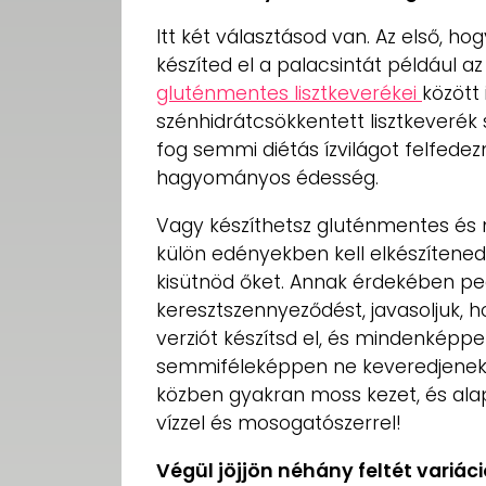
Itt két választásod van. Az első,
készíted el a palacsintát például 
gluténmentes lisztkeverékei
között
szénhidrátcsökkentett lisztkeverék
fog semmi diétás ízvilágot felfedezn
hagyományos édesség.
Vagy készíthetsz gluténmentes és 
külön edényekben kell elkészítened
kisütnöd őket. Annak érdekében ped
keresztszennyeződést, javasoljuk,
verziót készítsd el, és mindenképpe
semmiféleképpen ne keveredjenek. 
közben gyakran moss kezet, és alap
vízzel és mosogatószerrel!
Végül jöjjön néhány feltét variác