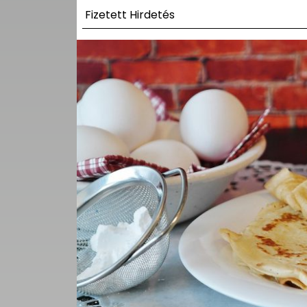
UTCA
Fizetett Hirdetés
ZENE
MÉDIAAJÁNLAT
IMPRESSZUM
PR-ARCHÍVUM
ADATKEZELÉSI
TÁJÉKOZTATÓ