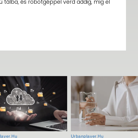
tálba, és robotgéppel verd addig, míg el