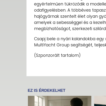
egyértelműen tükröződik a modelle
odafigyelésben. A többéves tapaszt
hajógyárnak szentelt élet olyan g
amelyek a sebességgel és a kezel
megbízhatóságot, szerkezeti szilár
Csapj bele a nyári kalandokba egy 
MultiYacht Group segítségét, teljes
(Szponzorált tartalom)