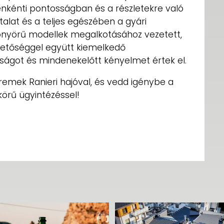
nkénti pontosságban és a részletekre való
alat és a teljes egészében a gyári
yönyörű modellek megalkotásához vezetett,
hetőséggel együtt kiemelkedő
dságot és mindenekelőtt kényelmet értek el.
remek Ranieri hajóval, és vedd igénybe a
körű ügyintézéssel!