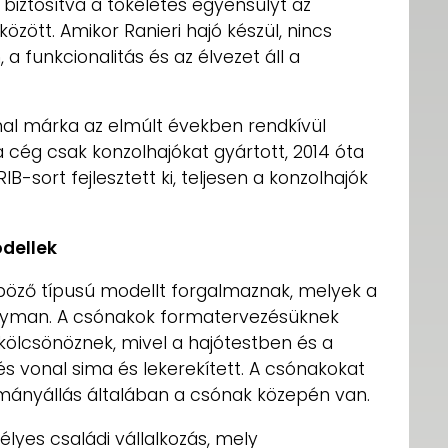
iztosítva a tökéletes egyensúlyt az
között. Amikor Ranieri hajó készül, nincs
 funkcionalitás és az élvezet áll a
onal márka az elmúlt években rendkívül
 a cég csak konzolhajókat gyártott, 2014 óta
IB-sort fejlesztett ki, teljesen a konzolhajók
dellek
önböző típusú modellt forgalmaznak, melyek a
Cayman. A csónakok formatervezésüknek
ölcsönöznek, mivel a hajótestben és a
s vonal sima és lekerekített. A csónakokat
rmányállás általában a csónak közepén van.
délyes családi vállalkozás, mely