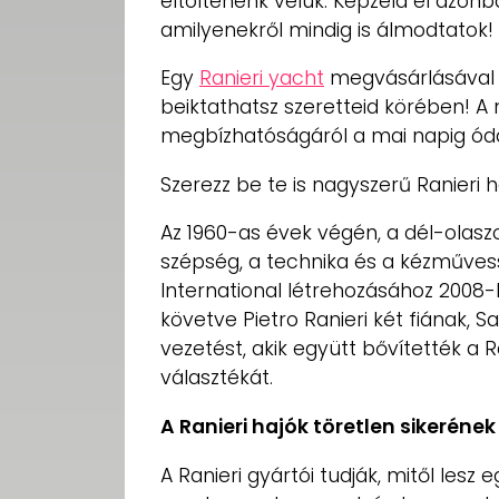
eltöltenénk velük. Képzeld el azonb
amilyenekről mindig is álmodtatok!
Egy
Ranieri yacht
megvásárlásával s
beiktathatsz szeretteid körében! A 
megbízhatóságáról a mai napig ódá
Szerezz be te is nagyszerű Ranieri 
Az 1960-as évek végén, a dél-olaszo
szépség, a technika és a kézművess
International létrehozásához 2008-
követve Pietro Ranieri két fiának, 
vezetést, akik együtt bővítették a R
választékát.
A Ranieri hajók töretlen sikerének 
A Ranieri gyártói tudják, mitől lesz