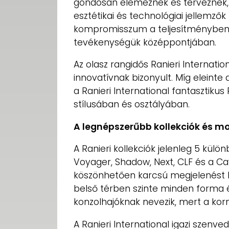
gondosan elemeznek és terveznek, b
esztétikai és technológiai jellemzők 
kompromisszum a teljesítményben, a
tevékenységük középpontjában.
Az olasz rangidős Ranieri Internati
innovatívnak bizonyult. Míg eleinte
a Ranieri International fantasztikus R
stílusában és osztályában.
A legnépszerűbb kollekciók és mo
A Ranieri kollekciók jelenleg 5 kül
Voyager, Shadow, Next, CLF és a 
köszönhetően karcsú megjelenést k
belső térben szinte minden forma é
konzolhajóknak nevezik, mert a ko
A Ranieri International igazi szenve