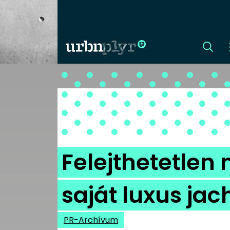
CÍMLAP
DIZÁJN
DIVAT
Felejthetetlen
HIP
saját luxus jac
KULT
PR-Archívum