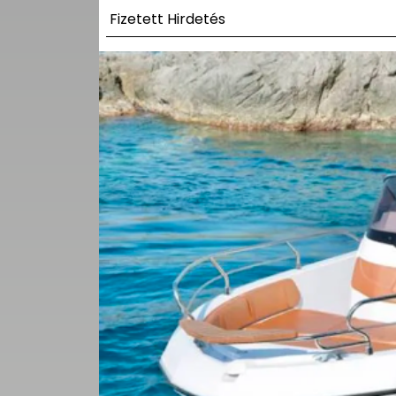
UTCA
Fizetett Hirdetés
ZENE
MÉDIAAJÁNLAT
IMPRESSZUM
PR-ARCHÍVUM
ADATKEZELÉSI
TÁJÉKOZTATÓ