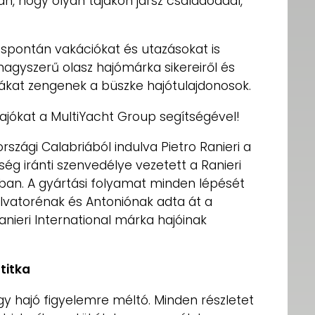
an, hogy olyan tájakon jársz családoddal,
pontán vakációkat és utazásokat is
nagyszerű olasz hajómárka sikereiről és
kat zengenek a büszke hajótulajdonosok.
hajókat a MultiYacht Group segítségével!
rszági Calabriából indulva Pietro Ranieri a
ég iránti szenvedélye vezetett a Ranieri
ban. A gyártási folyamat minden lépését
Salvatorénak és Antoniónak adta át a
anieri International márka hajóinak
titka
 egy hajó figyelemre méltó. Minden részletet