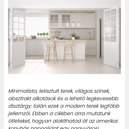
ZENE
MÉDIAAJÁNLAT
IMPRESSZUM
PR-ARCHÍVUM
ADATKEZELÉSI TÁJÉKOZTATÓ
Minimalista, letisztult terek, világos színek,
absztrakt alkotások és a lehető legkevesebb
dísztárgy: talán ezek a modern terek legfőbb
jellemzői. Ebben a cikkben arra mutatunk
ötleteket, hogyan alakíthatod át az amerikai
konyhás nappalidat egy nagyvárosi,