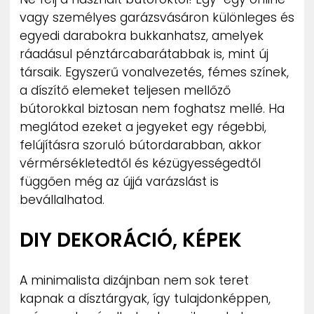
vagy személyes garázsvásáron különleges és
egyedi darabokra bukkanhatsz, amelyek
ráadásul pénztárcabarátabbak is, mint új
társaik. Egyszerű vonalvezetés, fémes színek,
a díszítő elemeket teljesen mellőző
bútorokkal biztosan nem foghatsz mellé. Ha
meglátod ezeket a jegyeket egy régebbi,
felújításra szoruló bútordarabban, akkor
vérmérsékletedtől és kézügyességedtől
függően még az újjá varázslást is
bevállalhatod.
DIY DEKORÁCIÓ, KÉPEK
A minimalista dizájnban nem sok teret
kapnak a dísztárgyak, így tulajdonképpen,