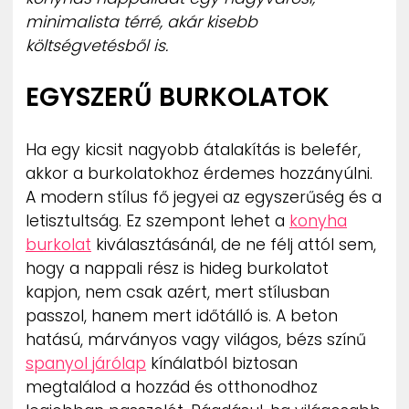
minimalista térré, akár kisebb
költségvetésből is.
EGYSZERŰ BURKOLATOK
Ha egy kicsit nagyobb átalakítás is belefér,
akkor a burkolatokhoz érdemes hozzányúlni.
A modern stílus fő jegyei az egyszerűség és a
letisztultság. Ez szempont lehet a
konyha
burkolat
kiválasztásánál, de ne félj attól sem,
hogy a nappali rész is hideg burkolatot
kapjon, nem csak azért, mert stílusban
passzol, hanem mert időtálló is. A beton
hatású, márványos vagy világos, bézs színű
spanyol járólap
kínálatból biztosan
megtalálod a hozzád és otthonodhoz