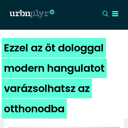
CÍMLAP
Ezzel az öt dologgal
DIZÁJN
modern hangulatot
DIVAT
varázsolhatsz az
HIP
KULT
otthonodba
UTCA