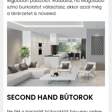
legjobban passzolót. Ráadásul, ha világosabb
színű burkolatot választasz, akkor azzal még
a térérzetet is növeled.
SECOND HAND BÚTOROK
Ne félj a használt bútoroktól! Egy-egy online