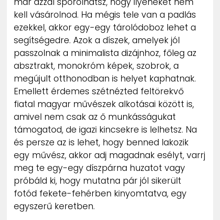
már azzal spórolhatsz, hogy ilyeneket nem
kell vásárolnod. Ha mégis tele van a padlás
ezekkel, akkor egy-egy tárolódoboz lehet a
segítségedre. Azok a díszek, amelyek jól
passzolnak a minimalista dizájnhoz, főleg az
absztrakt, monokróm képek, szobrok, a
megújult otthonodban is helyet kaphatnak.
Emellett érdemes szétnézted feltörekvő
fiatal magyar művészek alkotásai között is,
amivel nem csak az ő munkásságukat
támogatod, de igazi kincsekre is lelhetsz. Na
és persze az is lehet, hogy benned lakozik
egy művész, akkor adj magadnak esélyt, varrj
meg te egy-egy díszpárna huzatot vagy
próbáld ki, hogy mutatna pár jól sikerült
fotód fekete-fehérben kinyomtatva, egy
egyszerű keretben.