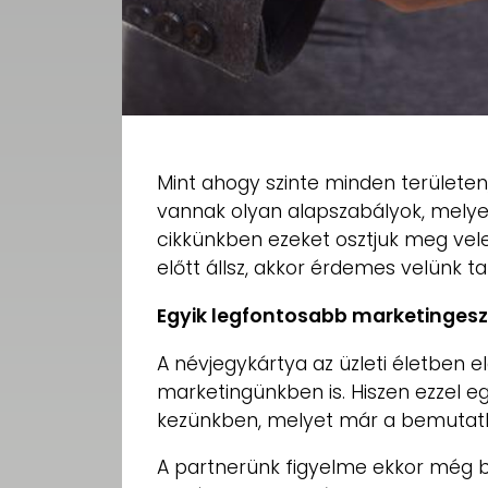
Mint ahogy szinte minden területen
vannak olyan alapszabályok, melye
cikkünkben ezeket osztjuk meg vel
előtt állsz, akkor érdemes velünk ta
Egyik legfontosabb marketinges
A névjegykártya az üzleti életben e
marketingünkben is. Hiszen ezzel eg
kezünkben, melyet már a bemutatk
A partnerünk figyelme ekkor még bi