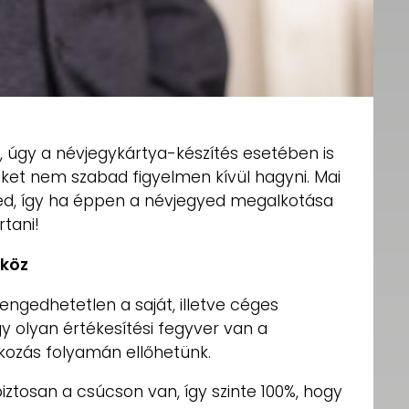
, úgy a névjegykártya-készítés esetében is
ket nem szabad figyelmen kívül hagyni. Mai
ed, így ha éppen a névjegyed megalkotása
rtani!
zköz
lengedhetetlen a saját, illetve céges
y olyan értékesítési fegyver van a
ozás folyamán ellőhetünk.
ztosan a csúcson van, így szinte 100%, hogy