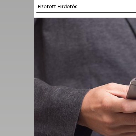
UTCA
Fizetett Hirdetés
ZENE
MÉDIAAJÁNLAT
IMPRESSZUM
PR-ARCHÍVUM
ADATKEZELÉSI
TÁJÉKOZTATÓ