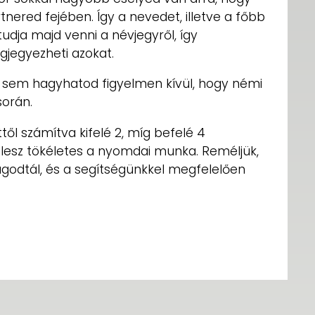
ered fejében. Így a nevedet, illetve a főbb
udja majd venni a névjegyről, így
jegyezheti azokat.
 sem hagyhatod figyelmen kívül, hogy némi
során.
től számítva kifelé 2, míg befelé 4
y lesz tökéletes a nyomdai munka. Reméljük,
godtál, és a segítségünkkel megfelelően