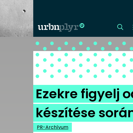
CÍMLAP
DIZÁJN
DIVAT
Ezekre figyelj
HIP
készítése sorá
KULT
PR-Archívum