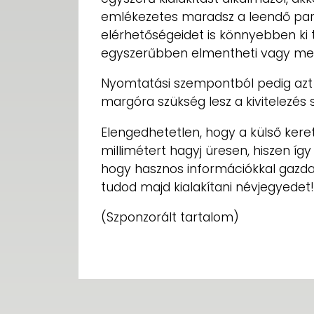
emlékezetes maradsz a leendő partn
elérhetőségeidet is könnyebben ki t
egyszerűbben elmentheti vagy meg
Nyomtatási szempontból pedig azt
margóra szükség lesz a kivitelezés 
Elengedhetetlen, hogy a külső keret
millimétert hagyj üresen, hiszen íg
hogy hasznos információkkal gazda
tudod majd kialakítani névjegyedet!
(Szponzorált tartalom)