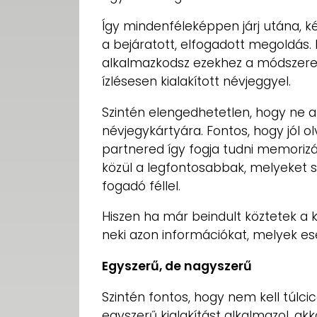
Így mindenféleképpen járj utána, k
a bejáratott, elfogadott megoldás. 
alkalmazkodsz ezekhez a módszerek
ízlésesen kialakított névjeggyel.
Szintén elengedhetetlen, hogy ne ak
névjegykártyára. Fontos, hogy jól o
partnered így fogja tudni memorizá
közül a legfontosabbak, melyeket
fogadó féllel.
Hiszen ha már beindult köztetek a
neki azon információkat, melyek es
Egyszerű, de nagyszerű
Szintén fontos, hogy nem kell túlcic
egyszerű kialakítást alkalmazol, a