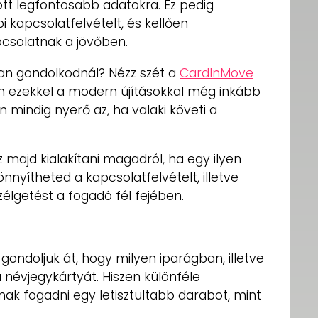
tt legfontosabb adatokra. Ez pedig
 kapcsolatfelvételt, és kellően
pcsolatnak a jövőben.
n gondolkodnál? Nézz szét a
CardInMove
en ezekkel a modern újításokkal még inkább
an mindig nyerő az, ha valaki követi a
sz majd kialakítani magadról, ha egy ilyen
nnyítheted a kapcsolatfelvételt, illetve
lgetést a fogadó fél fejében.
gondoljuk át, hogy milyen iparágban, illetve
 névjegykártyát. Hiszen különféle
k fogadni egy letisztultabb darabot, mint