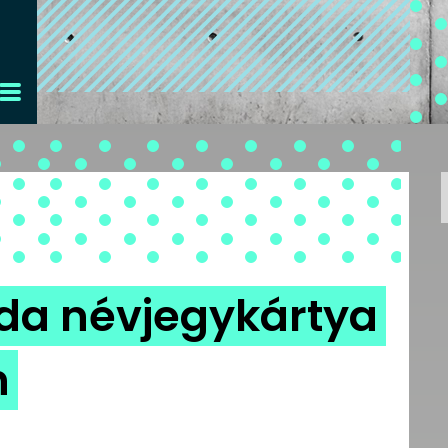
 oda névjegykártya
n