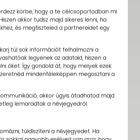
érdezz körbe, hogy a te célcsoportodban mi
Hiszen akkor tudsz majd sikeres lenni, ha
hez, és megtiszteled a partnereidet egy
arj túl sok információt felhalmozni a
lvashatóak legyenek az adataid, hiszen a
lni őket. Így gondold át, hogy melyek ezek
 szeretnéd mindenféleképpen megosztani a
 kommunikáció, akkor úgyis átadhatod majd
etleg lemaradtak a névjegyedről.
omázni, túldíszíteni a névjegyedet. Ha
kkor sokkal nagyobb esélyed van arra, hogy