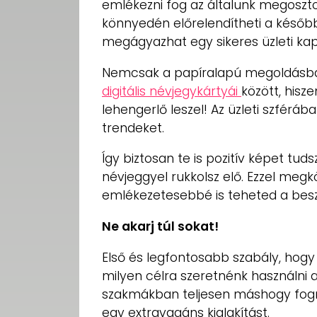
emlékezni fog az általunk megoszto
könnyedén előrelendítheti a későbbi
megágyazhat egy sikeres üzleti ka
Nemcsak a papíralapú megoldásba
digitális névjegykártyái
között, hisz
lehengerlő leszel! Az üzleti szféráb
trendeket.
Így biztosan te is pozitív képet tud
névjeggyel rukkolsz elő. Ezzel megkö
emlékezetesebbé is teheted a beszé
Ne akarj túl sokat!
Első és legfontosabb szabály, hogy 
milyen célra szeretnénk használni a
szakmákban teljesen máshogy fogna
egy extravagáns kialakítást.