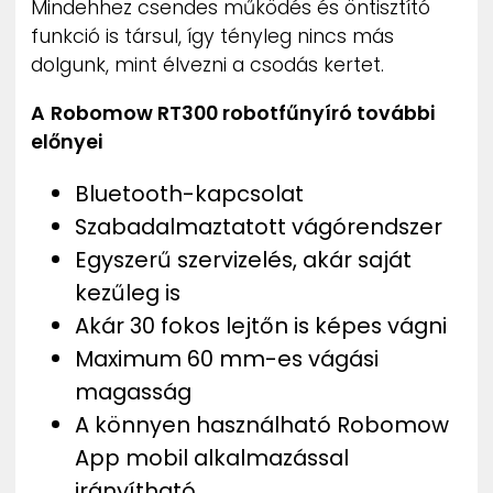
Mindehhez csendes működés és öntisztító
funkció is társul, így tényleg nincs más
dolgunk, mint élvezni a csodás kertet.
A
Robomow RT300 robotfűnyíró további
előnyei
Bluetooth-kapcsolat
Szabadalmaztatott vágórendszer
Egyszerű szervizelés, akár saját
kezűleg is
Akár 30 fokos lejtőn is képes vágni
Maximum 60 mm-es vágási
magasság
A könnyen használható Robomow
App mobil alkalmazással
irányítható