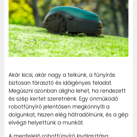
ZENE
MÉDIAAJÁNLAT
IMPRESSZUM
PR-ARCHÍVUM
ADATKEZELÉSI TÁJÉKOZTATÓ
Akár kicsi, akár nagy a telkünk, a fűnyírás
biztosan fárasztó és időigényes feladat.
Megúszni azonban aligha lehet, ha rendezett
és szép kertet szeretnénk. Egy önműködő
robotfűnyíró jelentősen megkönnyíti a
dolgunkat, hiszen elég hátradőlnünk, és a gép
elvégzi helyettünk a munkát.
A megfelelő robotfűnyíró kiválasztása