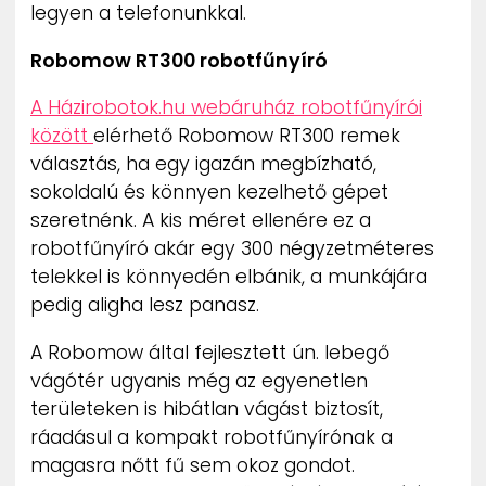
legyen a telefonunkkal.
Robomow RT300 robotfűnyíró
A Házirobotok.hu webáruház robotfűnyírói
között
elérhető Robomow RT300 remek
választás, ha egy igazán megbízható,
sokoldalú és könnyen kezelhető gépet
szeretnénk. A kis méret ellenére ez a
robotfűnyíró akár egy 300 négyzetméteres
telekkel is könnyedén elbánik, a munkájára
pedig aligha lesz panasz.
A Robomow által fejlesztett ún. lebegő
vágótér ugyanis még az egyenetlen
területeken is hibátlan vágást biztosít,
ráadásul a kompakt robotfűnyírónak a
magasra nőtt fű sem okoz gondot.