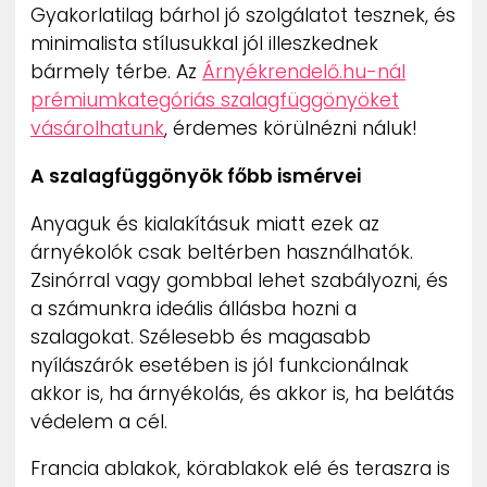
Gyakorlatilag bárhol jó szolgálatot tesznek, és
minimalista stílusukkal jól illeszkednek
bármely térbe. Az
Árnyékrendelő.hu-nál
prémiumkategóriás szalagfüggönyöket
vásárolhatunk
, érdemes körülnézni náluk!
A szalagfüggönyök főbb ismérvei
Anyaguk és kialakításuk miatt ezek az
árnyékolók csak beltérben használhatók.
Zsinórral vagy gombbal lehet szabályozni, és
a számunkra ideális állásba hozni a
szalagokat. Szélesebb és magasabb
nyílászárók esetében is jól funkcionálnak
akkor is, ha árnyékolás, és akkor is, ha belátás
védelem a cél.
Francia ablakok, körablakok elé és teraszra is