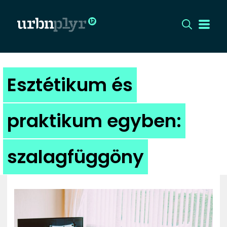
CÍMLAP
Esztétikum és
DIZÁJN
praktikum egyben:
DIVAT
szalagfüggöny
HIP
KULT
UTCA