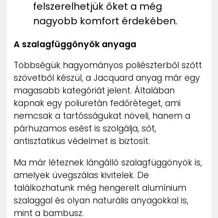
felszerelhetjük őket a még
nagyobb komfort érdekében.
A szalagfüggönyök anyaga
Többségük hagyományos poliészterből szőtt
szövetből készül, a Jacquard anyag már egy
magasabb kategóriát jelent. Általában
kapnak egy poliuretán fedőréteget, ami
nemcsak a tartósságukat növeli, hanem a
párhuzamos esést is szolgálja, sőt,
antisztatikus védelmet is biztosít.
Ma már léteznek lángálló szalagfüggönyök is,
amelyek üvegszálas kivitelek. De
találkozhatunk még hengerelt alumínium
szalaggal és olyan naturális anyagokkal is,
mint a bambusz.