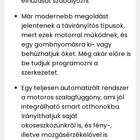
elhúzását szabályozni.
Már modernebb megoldást
jelentenek a távirányítós típusok,
mert ezek motorral működnek, és
egy gombnyomásra ki- vagy
behúzhatjuk őket. Még akár előre is
be tudjuk programozni a
szerkezetet.
Egy teljesen automatizált rendszer
a motoros szalagfüggöny, ami jól
integrálható smart otthonokba.
Irányíthatjuk saját
okoseszközünkről is, és fény-,
illetve mozgásérzékelővel is