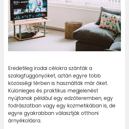
ZENE
MÉDIAAJÁNLAT
IMPRESSZUM
PR-ARCHÍVUM
ADATKEZELÉSI TÁJÉKOZTATÓ
Eredetileg irodai célokra szánták a
szalagfüggönyöket, aztán egyre több
közösségi térben is használták már őket.
Különleges és praktikus megjelenést
nyújtanak például egy edzőteremben, egy
fodrászatban vagy egy kozmetikában is, de
egyre gyakrabban választják otthoni
árnyékolásra.