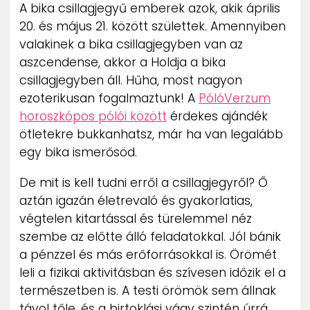
A bika csillagjegyű emberek azok, akik április
20. és május 21. között születtek. Amennyiben
valakinek a bika csillagjegyben van az
aszcendense, akkor a Holdja a bika
csillagjegyben áll. Hűha, most nagyon
ezoterikusan fogalmaztunk! A
PólóVerzum
horoszkópos pólói között
érdekes ajándék
ötletekre bukkanhatsz, már ha van legalább
egy bika ismerősöd.
De mit is kell tudni erről a csillagjegyről? Ő
aztán igazán életrevaló és gyakorlatias,
végtelen kitartással és türelemmel néz
szembe az előtte álló feladatokkal. Jól bánik
a pénzzel és más erőforrásokkal is. Örömét
leli a fizikai aktivitásban és szívesen időzik el a
természetben is. A testi örömök sem állnak
távol tőle, és a birtoklási vágy szintén úrrá