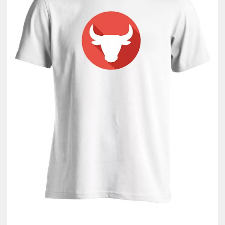
ZENE
MÉDIAAJÁNLAT
IMPRESSZUM
PR-ARCHÍVUM
ADATKEZELÉSI TÁJÉKOZTATÓ