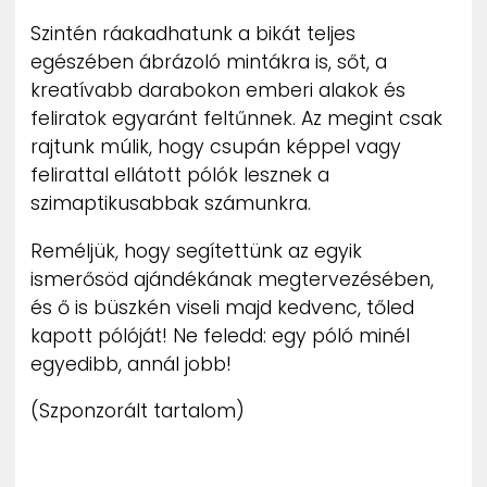
Szintén ráakadhatunk a bikát teljes
egészében ábrázoló mintákra is, sőt, a
kreatívabb darabokon emberi alakok és
feliratok egyaránt feltűnnek. Az megint csak
rajtunk múlik, hogy csupán képpel vagy
felirattal ellátott pólók lesznek a
szimaptikusabbak számunkra.
Reméljük, hogy segítettünk az egyik
ismerősöd ajándékának megtervezésében,
és ő is büszkén viseli majd kedvenc, tőled
kapott pólóját! Ne feledd: egy póló minél
egyedibb, annál jobb!
(Szponzorált tartalom)