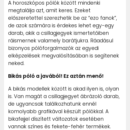
A horoszkópos pólók között mindenki
megtalálja azt, amit keres. Ezeket
előszeretettel szerezhetik be az “ezo fanok”,
de azok számára is érdekes lehet egy-egy
darab, akik a csillagjegyek ismertetőiben
ráismernek valamely barátjukra. Ráadásul
bizonyos pólóforgalmazók az egyedi
elképzelések megvalósításában is segítenek
neked.
Bikás póló a javából! Ez aztán menő!
A bikás modellek között is akad ilyen is, olyan
is. Van magát a csillagjegyet ábrázoló darab,
de ugyancsak találkozhatunk ennél
komolyabb grafikával készült pólókkal. A
bikafejjel díszített változatok esetében
vannak színes és fekete-fehér termékek.