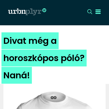
CÍMLAP
Divat még a
DIZÁJN
horoszkópos póló?
DIVAT
Naná!
HIP
KULT
UTCA