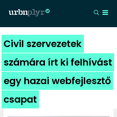
CÍMLAP
Civil szervezetek
DIZÁJN
számára írt ki felhívást
DIVAT
egy hazai webfejlesztő
HIP
KULT
csapat
UTCA