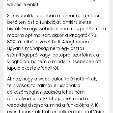
webes jelenlét.
Sok weboldal azonban ma már nem képes
betölteni azt a funkcióját, amiért életre
hívták. Ha egy weboldal nem reszponzív, nem
mobilra optimalizált, akkor a látogatók 70-
80%-át élből elveszítheti. A legtöbben
ugyanis manapság nem egy asztali
számítógépről vagy laptopról szörfölnek a
világhálón, hanem a mindenki zsebében ott
lapuló okostelefonokról.
Ahhoz, hogy a weboldalon található hírek,
felhívások, tartalmak eljussanak a
célközönséghez, szükség lehet némi
ráncfelvarrásra. Ez kiterjedhet mind a
weboldal dizájnjára, mind a funkciókra. A 10
éves tapasztalattal rendelkező Integral Vision