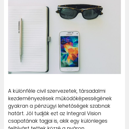
ZENE
MÉDIAAJÁNLAT
IMPRESSZUM
PR-ARCHÍVUM
ADATKEZELÉSI TÁJÉKOZTATÓ
A különféle civil szervezetek, társadalmi
kezdeményezések működőképességének
gyakran a pénzügyi lehetőségek szabnak
határt. Jól tudják ezt az Integral Vision
csapatának tagjai is, akik egy különleges
felhívást tettek közzé a nyáron.