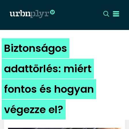
CÍMLAP
Biztonságos
DIZÁJN
adattörlés: miért
DIVAT
fontos és hogyan
HIP
KULT
végezze el?
UTCA