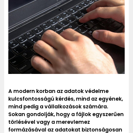
ZENE
MÉDIAAJÁNLAT
IMPRESSZUM
PR-ARCHÍVUM
ADATKEZELÉSI TÁJÉKOZTATÓ
A modern korban az adatok védelme
kulcsfontosságú kérdés, mind az egyének,
mind pedig a vállalkozások számára.
Sokan gondolják, hogy a fájlok egyszerűen
törlésével vagy a merevlemez
formázásával az adatokat biztonságosan