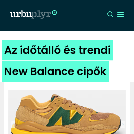
CÍMLAP
Az időtálló és trendi
DIZÁJN
New Balance cipők
DIVAT
HIP
KULT
UTCA