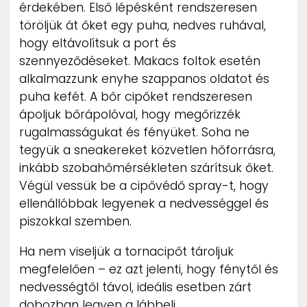
érdekében. Első lépésként rendszeresen
töröljük át őket egy puha, nedves ruhával,
hogy eltávolítsuk a port és
szennyeződéseket. Makacs foltok esetén
alkalmazzunk enyhe szappanos oldatot és
puha kefét. A bőr cipőket rendszeresen
ápoljuk bőrápolóval, hogy megőrizzék
rugalmasságukat és fényüket. Soha ne
tegyük a sneakereket közvetlen hőforrásra,
inkább szobahőmérsékleten szárítsuk őket.
Végül vessük be a cipővédő spray-t, hogy
ellenállóbbak legyenek a nedvességgel és
piszokkal szemben.
Ha nem viseljük a tornacipőt tároljuk
megfelelően – ez azt jelenti, hogy fénytől és
nedvességtől távol, ideális esetben zárt
dobozban legyen a lábbeli.