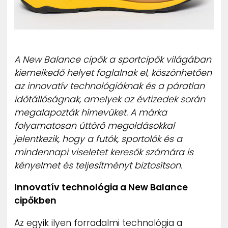
ZENE
MÉDIAAJÁNLAT
IMPRESSZUM
PR-ARCHÍVUM
A New Balance cipők a sportcipők világában
ADATKEZELÉSI TÁJÉKOZTATÓ
kiemelkedő helyet foglalnak el, köszönhetően
az innovatív technológiáknak és a páratlan
időtállóságnak, amelyek az évtizedek során
megalapozták hírnevüket. A márka
folyamatosan úttörő megoldásokkal
jelentkezik, hogy a futók, sportolók és a
mindennapi viseletet keresők számára is
kényelmet és teljesítményt biztosítson.
Innovatív technológia a New Balance
cipőkben
Az egyik ilyen forradalmi technológia a