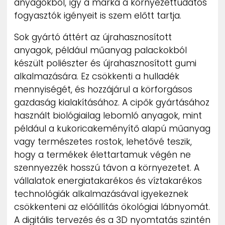
anyagokból, így a márka a környezettudatos
fogyasztók igényeit is szem előtt tartja.
Sok gyártó áttért az újrahasznosított
anyagok, például műanyag palackokból
készült poliészter és újrahasznosított gumi
alkalmazására. Ez csökkenti a hulladék
mennyiségét, és hozzájárul a körforgásos
gazdaság kialakításához. A cipők gyártásához
használt biológiailag lebomló anyagok, mint
például a kukoricakeményítő alapú műanyag
vagy természetes rostok, lehetővé teszik,
hogy a termékek élettartamuk végén ne
szennyezzék hosszú távon a környezetet. A
vállalatok energiatakarékos és víztakarékos
technológiák alkalmazásával igyekeznek
csökkenteni az előállítás ökológiai lábnyomát.
A digitális tervezés és a 3D nyomtatás szintén