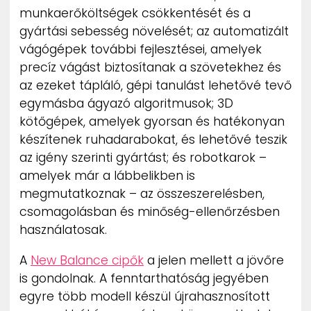
munkaerőköltségek csökkentését és a
gyártási sebesség növelését; az automatizált
vágógépek további fejlesztései, amelyek
precíz vágást biztosítanak a szövetekhez és
az ezeket tápláló, gépi tanulást lehetővé tevő
egymásba ágyazó algoritmusok; 3D
kötőgépek, amelyek gyorsan és hatékonyan
készítenek ruhadarabokat, és lehetővé teszik
az igény szerinti gyártást; és robotkarok –
amelyek már a lábbelikben is
megmutatkoznak – az összeszerelésben,
csomagolásban és minőség-ellenőrzésben
használatosak.
A
New Balance cipők
a jelen mellett a jövőre
is gondolnak. A fenntarthatóság jegyében
egyre több modell készül újrahasznosított