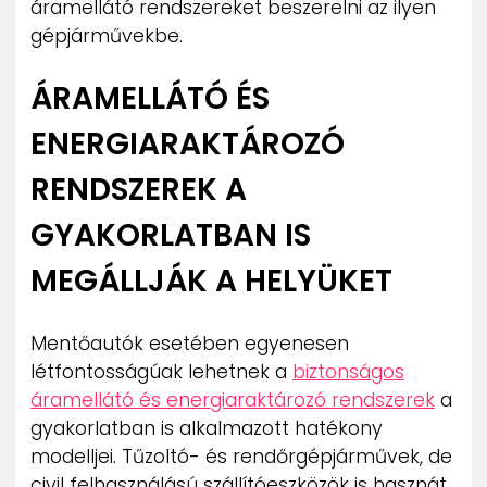
áramellátó rendszereket beszerelni az ilyen
gépjárművekbe.
ÁRAMELLÁTÓ ÉS
ENERGIARAKTÁROZÓ
RENDSZEREK A
GYAKORLATBAN IS
MEGÁLLJÁK A HELYÜKET
Mentőautók esetében egyenesen
létfontosságúak lehetnek a
biztonságos
áramellátó és energiaraktározó rendszerek
a
gyakorlatban is alkalmazott hatékony
modelljei. Tűzoltó- és rendőrgépjárművek, de
civil felhasználású szállítóeszközök is hasznát