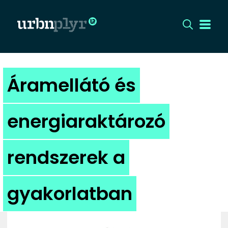
CÍMLAP
Áramellátó és
DIZÁJN
energiaraktározó
DIVAT
rendszerek a
HIP
KULT
gyakorlatban
UTCA