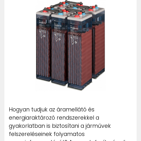
ZENE
MÉDIAAJÁNLAT
IMPRESSZUM
PR-ARCHÍVUM
ADATKEZELÉSI TÁJÉKOZTATÓ
Hogyan tudjuk az áramellátó és
energiaraktározó rendszerekkel a
gyakorlatban is biztosítani a járművek
felszereléseinek folyamatos