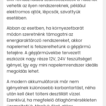
vehetik az ilyen rendszereknek, például
elektromos ajtók, lépcsők, szivattyúk
esetében.
Abban az esetben, ha környezetbarát
módon szeretnénk támogatni az
energiaraktározó rendszereket, akkor
napelemet is felszerelhetünk a gépjármű
tetejére. A gépjárművekbe tervezett
eszközök nagy része 12V, 24V feszültséget
igényel, így egy mini napelemrendszer ideális
megoldás lehet.
A modern akkumulátorok már nem
igényelnek különösebb karbantartást, néha
után kell őket tölteni desztillált vízzel.
Ezenkívül, ha megfelelő átlaghőmérsékleten