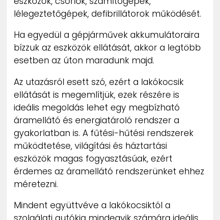
eszközök, csörlők, számítógépek,
lélegeztetőgépek, defibrillátorok működését.
Ha egyedül a gépjárművek akkumulátoraira
bízzuk az eszközök ellátását, akkor a legtöbb
esetben az úton maradunk majd.
Az utazásról esett szó, ezért a lakókocsik
ellátását is megemlítjük, ezek részére is
ideális megoldás lehet egy megbízható
áramellátó és energiatároló rendszer a
gyakorlatban is. A fűtési-hűtési rendszerek
működtetése, világítási és háztartási
eszközök magas fogyasztásúak, ezért
érdemes az áramellátó rendszerünket ehhez
méretezni.
Mindent együttvéve a lakókocsiktól a
szolgálati autókig mindegyik számára ideális