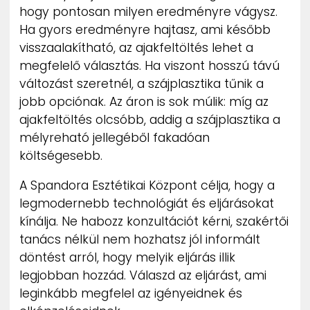
hogy pontosan milyen eredményre vágysz.
Ha gyors eredményre hajtasz, ami később
visszaalakítható, az ajakfeltöltés lehet a
megfelelő választás. Ha viszont hosszú távú
változást szeretnél, a szájplasztika tűnik a
jobb opciónak. Az áron is sok múlik: míg az
ajakfeltöltés olcsóbb, addig a szájplasztika a
mélyreható jellegéből fakadóan
költségesebb.
A Spandora Esztétikai Központ célja, hogy a
legmodernebb technológiát és eljárásokat
kínálja. Ne habozz konzultációt kérni, szakértői
tanács nélkül nem hozhatsz jól informált
döntést arról, hogy melyik eljárás illik
legjobban hozzád. Válaszd az eljárást, ami
leginkább megfelel az igényeidnek és