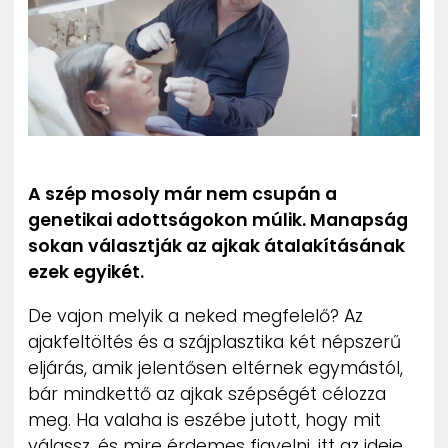
ZENE
MÉDIAAJÁNLAT
IMPRESSZUM
PR-ARCHÍVUM
ADATKEZELÉSI TÁJÉKOZTATÓ
A szép mosoly már nem csupán a
genetikai adottságokon múlik. Manapság
sokan választják az ajkak átalakításának
ezek egyikét.
De vajon melyik a neked megfelelő? Az
ajakfeltöltés és a szájplasztika két népszerű
eljárás, amik jelentősen eltérnek egymástól,
bár mindkettő az ajkak szépségét célozza
meg. Ha valaha is eszébe jutott, hogy mit
válassz, és mire érdemes figyelni, itt az ideje