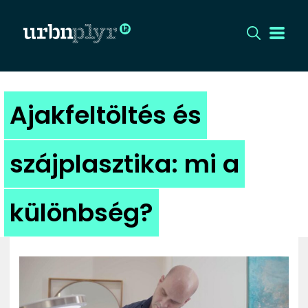
CÍMLAP
Ajakfeltöltés és
DIZÁJN
szájplasztika: mi a
DIVAT
különbség?
HIP
KULT
UTCA