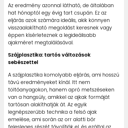
Az eredmény azonnal látható, de általában
hat hónaptól egy évig tart csupán. Ez az
eljárás azok számára ideális, akik könnyen
visszaalakítható megoldást keresnek vagy
éppen kísérleteznek a legideálisabb
ajakméret megtalálásával.
Szájplasztika: tartós változások
sebészettel
A szájplasztika komolyabb eljárás, ami hosszú
távú eredményeket kínál. Itt nem
töltőanyagokon, hanem apró metszéseken
van a hangsúly, amikkel az ajkak formáját
tartósan alakíthatják át. Az egyik
legnépszerűbb technika a felső ajak
emelése, ami során az orr alatti bőr
felesleges részét távolítják el, és ezáltal az