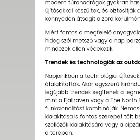
modern túranadrágok gyakran hasz
újításokkal készültek, és biztosítjá
könnyedén átsegít a zord körülmén
Miért fontos a megfelelő anyagvála
hideg szél metsző vagy a nap perzsel
mindezek ellen védekezik.
Trendek és technológiák az out
Napjainkban a technológiai újítások
átalakították. Akár egyszerű kirándu
legújabb trendek segítenek a legm
mint a Fjällräven vagy a The North F
funkcionalitást kombinálják. Nemc
kialakítása is fontos szerepet tölt 
szellőzők kialakítására vagy a cipz
a terepen.