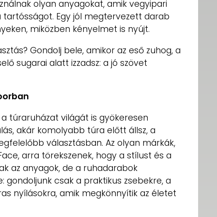
nálnak olyan anyagokat, amik vegyipari
k a tartósságot. Egy jól megtervezett darab
yeken, miközben kényelmet is nyújt.
sztás? Gondolj bele, amikor az eső zuhog, a
ő sugarai alatt izzadsz: a jó szövet
doorban
 a túraruházat világát is gyökeresen
lás, akár komolyabb túra előtt állsz, a
egfelelőbb választásban. Az olyan márkák,
ace, arra törekszenek, hogy a stílust és a
sak az anyagok, de a ruhadarabok
be: gondoljunk csak a praktikus zsebekre, a
áras nyílásokra, amik megkönnyítik az életet