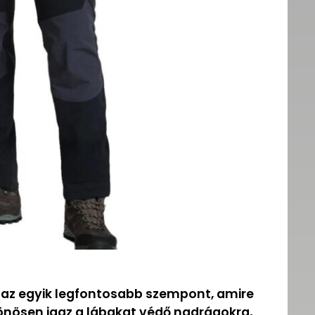
az egyik legfontosabb szempont, amire
ülönösen igaz a lábakat védő nadrágokra,