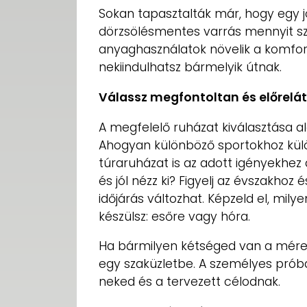
Sokan tapasztalták már, hogy egy jól
dörzsölésmentes varrás mennyit szá
anyaghasználatok növelik a komfort
nekiindulhatsz bármelyik útnak.
Válassz megfontoltan és előrelá
A megfelelő ruházat kiválasztása al
Ahogyan különböző sportokhoz külö
túraruházat is az adott igényekhe
és jól nézz ki? Figyelj az évszakhoz é
időjárás változhat. Képzeld el, mil
készülsz: esőre vagy hóra.
Ha bármilyen kétséged van a méret
egy szaküzletbe. A személyes próba
neked és a tervezett célodnak.