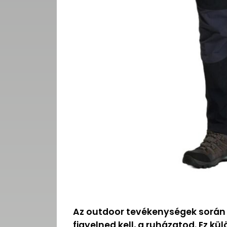
Az outdoor tevékenységek során 
figyelned kell, a ruházatod. Ez k