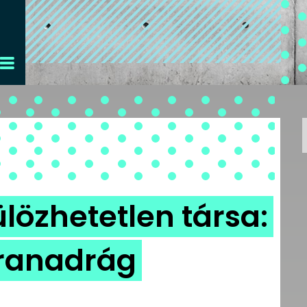
lözhetetlen társa:
úranadrág