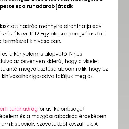
pette ez a ruhadarab játszik
álasztott nadrág mennyire elronthatja egy
zás élvezetét? Egy okosan megválasztott
a természet kihívásaiban.
g és a kényelem is alapvető. Nincs
dulva az ösvényen kiderül, hogy a viselet
ltekintő megválasztása abban rejlik, hogy az
l kihívásaihoz igazodva találjuk meg az
férfi túranadrág
, óriási különbséget
ni védelem és a mozgásszabadság érdekében
amik speciális szövetekből készülnek. A