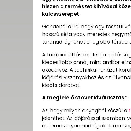
hiszen a természet kihívásai köze
kulcsszerepet.
Gondoltál arra, hogy egy rosszul v
hosszú séta vagy meredek hegymás
túranadrág lehet a legjobb társad 
A funkcionalitás mellett a tartóssá
idegesítőbb annál, mint amikor elin
akadályoz. A technikai ruházat körü
időjárási viszonyokhoz és az útvona
ideális darabot.
A megfelelő szövet kiválasztása
Az, hogy milyen anyagból készül a
jelenthet. Az időjárással szembe
érdemes olyan nadrágokat keresni, 