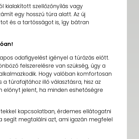
 kialakított szellőzőnyílás vagy
mít egy hosszú túra alatt. Az új
ot és a tartósságot is, így bátran
tóan!
apos odafigyelést igényel a túrázás előtt.
nböző felszerelésre van szükség, úgy a
z alkalmazkodik. Hogy valóban komfortosan
s a túrafajtához illő választásra, hisz az
yen előnyt jelent, ha minden eshetőségre
ekkel kapcsolatban, érdemes ellátogatni
 segít megtalálni azt, ami igazán megfelel