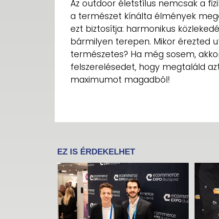
Az outdoor életstílus nemcsak a fiz
a természet kínálta élmények megé
ezt biztosítja: harmonikus közleke
bármilyen terepen. Mikor érezted 
természetes? Ha még sosem, akkor t
felszerelésedet, hogy megtaláld azt
maximumot magadból!