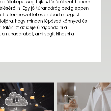
ikai állóképesség fejlesztéséről szól, hanem
léséről is. Egy jó túranadrág pedig éppen
dést a természettel és szabad mozgást
utoljára, hogy minden lépésed könnyed és
alán itt az ideje újragondolni a
 a ruhadarabot, ami segít kihozni a