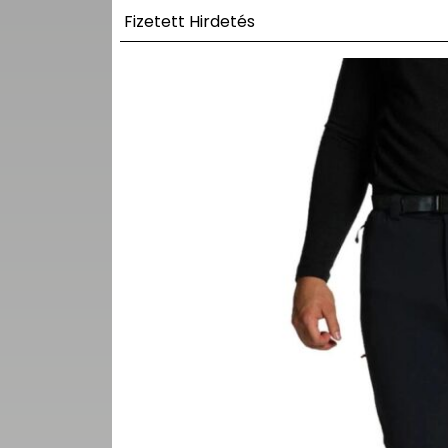
UTCA
Fizetett Hirdetés
ZENE
MÉDIAAJÁNLAT
IMPRESSZUM
PR-ARCHÍVUM
ADATKEZELÉSI
TÁJÉKOZTATÓ