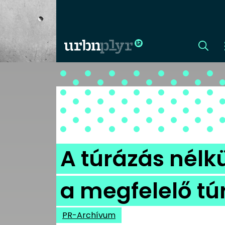
CÍMLAP
DIZÁJN
DIVAT
A túrázás nélkü
HIP
a megfelelő t
KULT
PR-Archívum