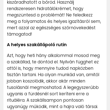
kiszáradhatott a bőröd. Használj
rendszeresen hidratálókrémet, hogy
megszüntesd a problémát! Ne feledkezz
meg a folyamatos és helyes igazításról sem,
mert azzal az egészséges szőrnövekedést
támogatod!
A helyes szakállápoló rutin
Azt, hogy heti hány alkalommal mosod meg
a szakállad, te döntöd el. Nyilván függhet ez
attól is, hogy mennyire tudod napközben
tisztán tartani. Ha olyan munkád van, amitől
jobban koszolódik, akkor akár minden
tusolásnál megmoshatod. A legegyszerűbb
ugyanis a fürdésnél sort keríteni erre a
rituáléra. A szakállsampon pontosan
ugyanúgy működik, mint a hajra való társai.