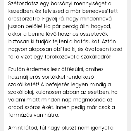
Szétoszlatsz egy borsónyi mennyiséget a
kezedben, és felviszed a már benedvesített
arcszőrzetre. Figyelj rá, hogy mindenhová
jusson belőle! Ha pár percig állni hagyod,
akkor a benne lévő hasznos összetevők
biztosan ki tudják fejteni a hatásukat. Aztán
nagyon alaposan öblítsd ki, és óvatosan itasd
fel a vizet egy törölközővel a szakálladról!
Ezután érdemes lesz átfésülni, amihez
használj erős sörtékkel rendelkező
szakállkefét! A befejezés legyen mindig a
szakállolaj, különösen abban az esetben, ha
valami miatt minden nap megmosnád az
arcod szőrös ékét. Innen pedig már csak a
formázás van hátra.
Amint látod, túl nagy pluszt nem igényel a