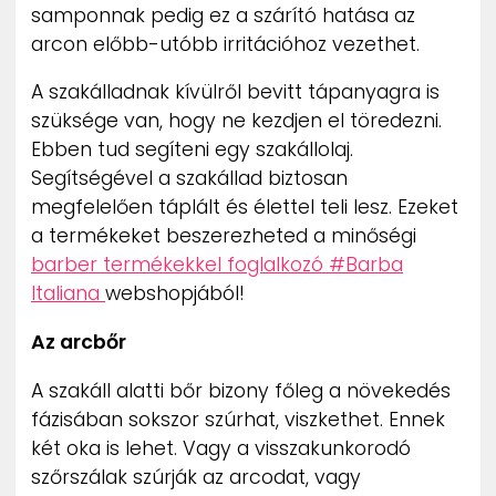
samponnak pedig ez a szárító hatása az
arcon előbb-utóbb irritációhoz vezethet.
A szakálladnak kívülről bevitt tápanyagra is
szüksége van, hogy ne kezdjen el töredezni.
Ebben tud segíteni egy szakállolaj.
Segítségével a szakállad biztosan
megfelelően táplált és élettel teli lesz. Ezeket
a termékeket beszerezheted a minőségi
barber termékekkel foglalkozó #Barba
Italiana
webshopjából!
Az arcbőr
A szakáll alatti bőr bizony főleg a növekedés
fázisában sokszor szúrhat, viszkethet. Ennek
két oka is lehet. Vagy a visszakunkorodó
szőrszálak szúrják az arcodat, vagy