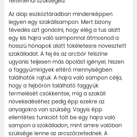
feltétlenül szükséged.
Az alap eszköztáradban mindenképpen
legyen egy szakállsampon. Mert bizony
tévedés azt gondolni, hogy elég a tus alatt
egy kis hajra való samponnal átmosnod a
hosszú hónapok alatt tökéletesre növesztett
szakálladat. A fej és az arcbőr felszíne
ugyanis teljesen más ápolást igényel, hiszen
a faggyúmirigyek eltérő mennyiségben
találhatók rajtuk. A hajra való sampon célja,
hogy a fejbőrön található faggyúk
termelését csökkentse, míg a szakáll
növekedéséhez pedig épp ezekre az
anyagokra van szükség. Vagyis épp
ellentétes funkciót tölt be egy hajra való
sampon a szakálladon, mint amire valóban
szüksége lenne az arcszőrzetednek. A