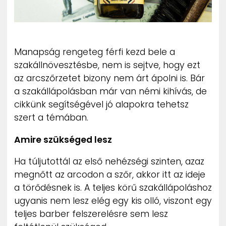
ZENE
MÉDIAAJÁNLAT
IMPRESSZUM
Manapság rengeteg férfi kezd bele a
PR-ARCHÍVUM
szakállnövesztésbe, nem is sejtve, hogy ezt
ADATKEZELÉSI TÁJÉKOZTATÓ
az arcszőrzetet bizony nem árt ápolni is. Bár
a szakállápolásban már van némi kihívás, de
cikkünk segítségével jó alapokra tehetsz
szert a témában.
Amire szükséged lesz
Ha túljutottál az első nehézségi szinten, azaz
megnőtt az arcodon a szőr, akkor itt az ideje
a törődésnek is. A teljes körű szakállápoláshoz
ugyanis nem lesz elég egy kis olló, viszont egy
teljes barber felszerelésre sem lesz