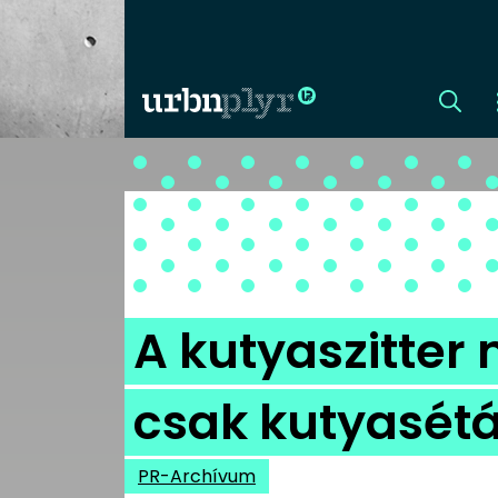
CÍMLAP
DIZÁJN
DIVAT
A kutyaszitter
HIP
csak kutyasétá
KULT
PR-Archívum