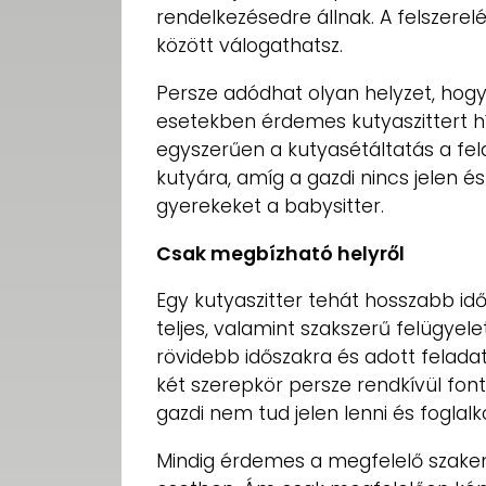
rendelkezésedre állnak. A felszerel
között válogathatsz.
Persze adódhat olyan helyzet, hogy
esetekben érdemes kutyaszittert hí
egyszerűen a kutyasétáltatás a fe
kutyára, amíg a gazdi nincs jelen és 
gyerekeket a babysitter.
Csak megbízható helyről
Egy kutyaszitter tehát hosszabb idő
teljes, valamint szakszerű felügyel
rövidebb időszakra és adott feladatr
két szerepkör persze rendkívül font
gazdi nem tud jelen lenni és foglalk
Mindig érdemes a megfelelő szakem