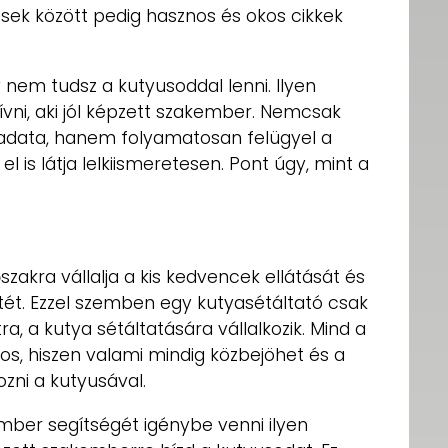
ések között pedig hasznos és okos cikkek
 nem tudsz a kutyusoddal lenni. Ilyen
vni, aki jól képzett szakember. Nemcsak
ladata, hanem folyamatosan felügyel a
el is látja lelkiismeretesen. Pont úgy, mint a
szakra vállalja a kis kedvencek ellátását és
etét. Ezzel szemben egy kutyasétáltató csak
a, a kutya sétáltatására vállalkozik. Mind a
os, hiszen valami mindig közbejöhet és a
ozni a kutyusával.
ber segítségét igénybe venni ilyen