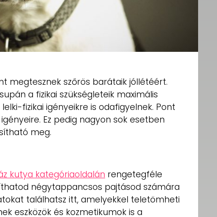
 megtesznek szőrös barátaik jóllétéért.
supán a fizikai szükségleteik maximális
elki-fizikai igényeikre is odafigyelnek. Pont
 igényeire. Ez pedig nagyon sok esetben
sítható meg.
áz kutya kategóriaoldalán
rengetegféle
osíthatod négytappancsos pajtásod számára
okat találhatsz itt, amelyekkel teletömheti
mek eszközök és kozmetikumok is a