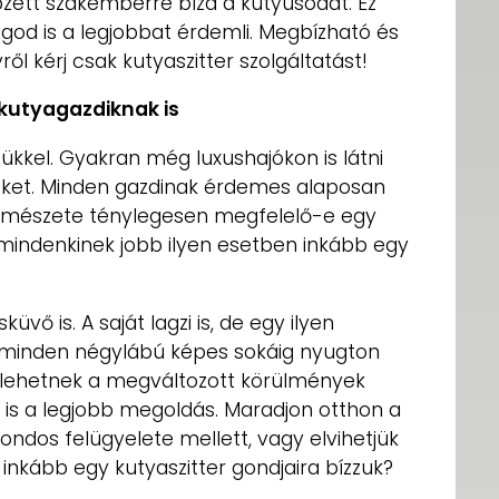
ett szakemberre bízd a kutyusodat. Ez
god is a legjobbat érdemli. Megbízható és
ről kérj csak kutyaszitter szolgáltatást!
kutyagazdiknak is
kkel. Gyakran még luxushajókon is látni
ket. Minden gazdinak érdemes alaposan
ermészete ténylegesen megfelelő-e egy
 mindenkinek jobb ilyen esetben inkább egy
vő is. A saját lagzi is, de egy ilyen
minden négylábú képes sokáig nyugton
 lehetnek a megváltozott körülmények
mi is a legjobb megoldás. Maradjon otthon a
ondos felügyelete mellett, vagy elvihetjük
nkább egy kutyaszitter gondjaira bízzuk?