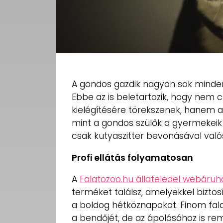
A gondos gazdik nagyon sok mindent
Ebbe az is beletartozik, hogy nem c
kielégítésére törekszenek, hanem a l
mint a gondos szülők a gyermekeik
csak kutyaszitter bevonásával való
Profi ellátás folyamatosan
A
Falatozoo.hu állateledel webáruh
terméket találsz, amelyekkel bizt
a boldog hétköznapokat. Finom falat
a bendőjét, de az ápolásához is re