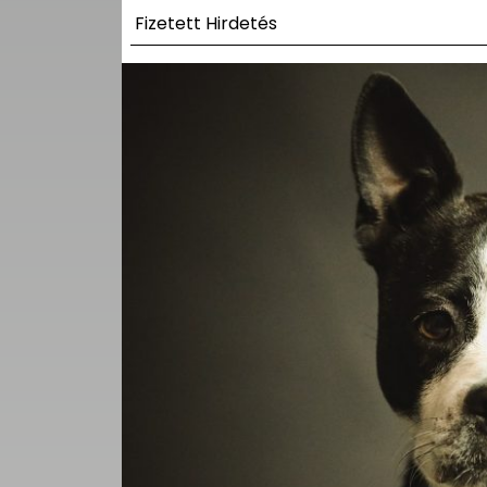
UTCA
Fizetett Hirdetés
ZENE
MÉDIAAJÁNLAT
IMPRESSZUM
PR-ARCHÍVUM
ADATKEZELÉSI
TÁJÉKOZTATÓ