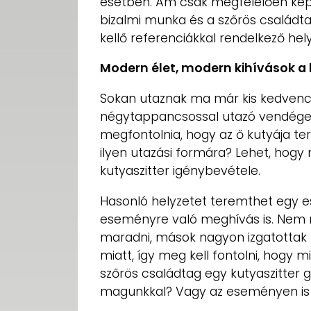
esetben. Ám csak megfelelően képz
bizalmi munka és a szőrös családta
kellő referenciákkal rendelkező hely
Modern élet, modern kihívások a 
Sokan utaznak ma már kis kedvencü
négytappancsossal utazó vendége
megfontolnia, hogy az ő kutyája t
ilyen utazási formára? Lehet, hogy
kutyaszitter igénybevétele.
Hasonló helyzetet teremthet egy eskü
eseményre való meghívás is. Nem 
maradni, mások nagyon izgatottak
miatt, így meg kell fontolni, hogy 
szőrös családtag egy kutyaszitter g
magunkkal? Vagy az eseményen is i