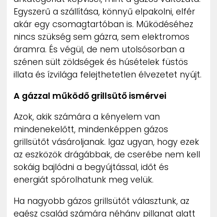
Egyszerű a szállítása, könnyű elpakolni, elfér
akár egy csomagtartóban is. Működéséhez
nincs szükség sem gázra, sem elektromos
áramra. És végül, de nem utolsósorban a
szénen sült zöldségek és húsételek füstös
illata és ízvilága felejthetetlen élvezetet nyújt.
A gázzal működő grillsütő ismérvei
Azok, akik számára a kényelem van
mindenekelőtt, mindenképpen gázos
grillsütőt vásároljanak. Igaz ugyan, hogy ezek
az eszközök drágábbak, de cserébe nem kell
sokáig bajlódni a begyújtással, időt és
energiát spórolhatunk meg velük.
Ha nagyobb gázos grillsütőt választunk, az
egész család számára néhány pillanat alatt