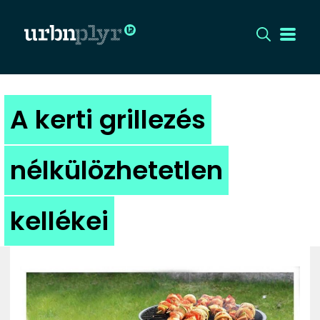
CÍMLAP
A kerti grillezés
DIZÁJN
nélkülözhetetlen
DIVAT
kellékei
HIP
KULT
UTCA