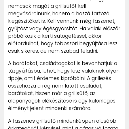
nemcsak magát a grillsütőt kell
megvásárolnunk, hanem a hozzá tartozó
kiegészítőket is. Kell vennünk még faszenet,
gyújtóst vagy égésgyorsítót. Ha valaki először
próbálkozik a kerti sütögetéssel, akkor
előfordulhat, hogy többszöri begyújtása lesz
csak sikeres, de nem szabad feladni.
A barátokat, családtagokat is bevonhatjuk a
tűzgyújtásba, lehet, hogy lesz valakinek olyan
tippje, amit érdemes kipróbálni. A grillezés
összehozza a rég nem látott családot,
barátokat, hiszen már a grillsütő, az
alapanyagok előkészítése is egy különleges
élményt jelent mindenki számára.
A faszenes grillsütő mindenképpen olcsóbb
árkategóriát képvisel, mint a gázos változata.