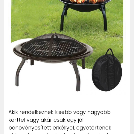
ZENE
MÉDIAAJÁNLAT
IMPRESSZUM
PR-ARCHÍVUM
ADATKEZELÉSI TÁJÉKOZTATÓ
Akik rendelkeznek kisebb vagy nagyobb
kerttel vagy akár csak egy jól
benövényesített erkéllyel, egyetértenek