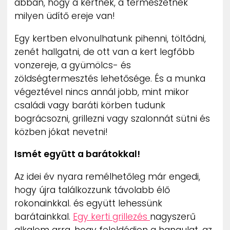
abban, hogy a kertnek, a természetnek
milyen üdítő ereje van!
Egy kertben elvonulhatunk pihenni, töltődni,
zenét hallgatni, de ott van a kert legfőbb
vonzereje, a gyümölcs- és
zöldségtermesztés lehetősége. És a munka
végeztével nincs annál jobb, mint mikor
családi vagy baráti körben tudunk
bográcsozni, grillezni vagy szalonnát sütni és
közben jókat nevetni!
Ismét együtt a barátokkal!
Az idei év nyara remélhetőleg már engedi,
hogy újra találkozzunk távolabb élő
rokonainkkal. és együtt lehessünk
barátainkkal.
Egy kerti grillezés
nagyszerű
alkalom arra, hogy feloldódjon a hangulat, az