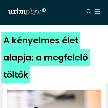
CÍMLAP
A kényelmes élet
DIZÁJN
alapja: a megfelelő
DIVAT
töltők
HIP
KULT
UTCA