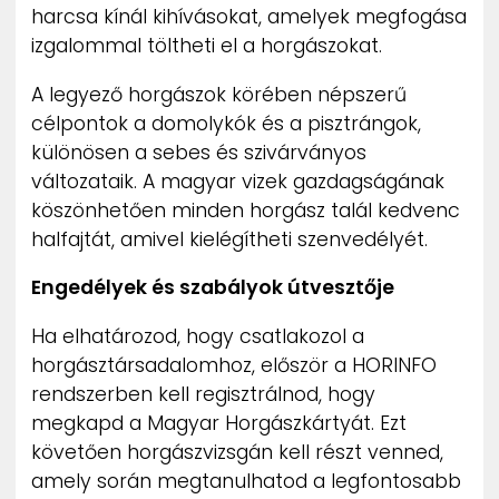
harcsa kínál kihívásokat, amelyek megfogása
izgalommal töltheti el a horgászokat.
A legyező horgászok körében népszerű
célpontok a domolykók és a pisztrángok,
különösen a sebes és szivárványos
változataik. A magyar vizek gazdagságának
köszönhetően minden horgász talál kedvenc
halfajtát, amivel kielégítheti szenvedélyét.
Engedélyek és szabályok útvesztője
Ha elhatározod, hogy csatlakozol a
horgásztársadalomhoz, először a HORINFO
rendszerben kell regisztrálnod, hogy
megkapd a Magyar Horgászkártyát. Ezt
követően horgászvizsgán kell részt venned,
amely során megtanulhatod a legfontosabb