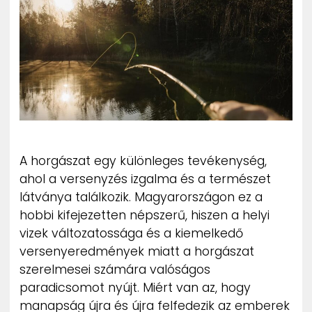
ZENE
MÉDIAAJÁNLAT
IMPRESSZUM
PR-ARCHÍVUM
ADATKEZELÉSI TÁJÉKOZTATÓ
A horgászat egy különleges tevékenység,
ahol a versenyzés izgalma és a természet
látványa találkozik. Magyarországon ez a
hobbi kifejezetten népszerű, hiszen a helyi
vizek változatossága és a kiemelkedő
versenyeredmények miatt a horgászat
szerelmesei számára valóságos
paradicsomot nyújt. Miért van az, hogy
manapság újra és újra felfedezik az emberek