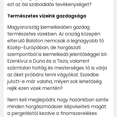
ezt az ősi szabadidős tevékenységet?
Természetes vizeink gazdagsága
Magyarország kiemelkedően gazdag
természetes vizekben. Az ország közepén
elterülő Balaton nemcsak a legnagyobb tó
Közép-Európában, de horgászati
szempontból is kiemelkedő jelentőséggel bír.
Ezenkívül a Duna és a Tisza, valamint
számtalan holtág és mesterséges tó is várja
az őket próbára tenni vágyókat. Eszedbe
jutott-e már valaha, milyen sok lehetőség
rejlik ezen vizek mentén?
Nem kell meglepődni, hogy hazánkban szinte
minden horgászmódszer képviselteti magát:
a pergetéstől kezdve a finomszerelékes