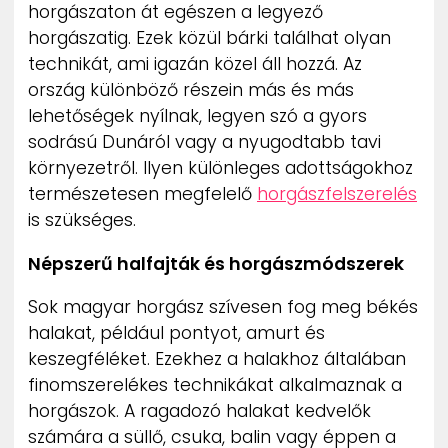
horgászaton át egészen a legyező
horgászatig. Ezek közül bárki találhat olyan
technikát, ami igazán közel áll hozzá. Az
ország különböző részein más és más
lehetőségek nyílnak, legyen szó a gyors
sodrású Dunáról vagy a nyugodtabb tavi
környezetről. Ilyen különleges adottságokhoz
természetesen megfelelő
horgászfelszerelés
is szükséges.
Népszerű halfajták és horgászmódszerek
Sok magyar horgász szívesen fog meg békés
halakat, például pontyot, amurt és
keszegféléket. Ezekhez a halakhoz általában
finomszerelékes technikákat alkalmaznak a
horgászok. A ragadozó halakat kedvelők
számára a süllő, csuka, balin vagy éppen a