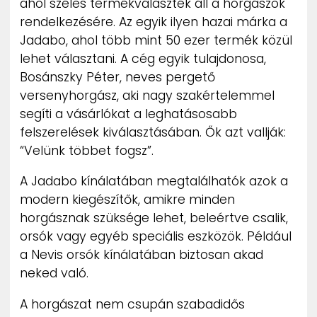
ahol széles termékválaszték áll a horgászok
rendelkezésére. Az egyik ilyen hazai márka a
Jadabo, ahol több mint 50 ezer termék közül
lehet választani. A cég egyik tulajdonosa,
Bosánszky Péter, neves pergető
versenyhorgász, aki nagy szakértelemmel
segíti a vásárlókat a leghatásosabb
felszerelések kiválasztásában. Ők azt vallják:
“Velünk többet fogsz”.
A Jadabo kínálatában megtalálhatók azok a
modern kiegészítők, amikre minden
horgásznak szüksége lehet, beleértve csalik,
orsók vagy egyéb speciális eszközök. Például
a Nevis orsók kínálatában biztosan akad
neked való.
A horgászat nem csupán szabadidős