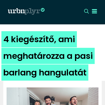
CÍMLAP
4 kiegészítő, ami
DIZÁJN
meghatározza a pasi
DIVAT
barlang hangulatát
HIP
KULT
UTCA