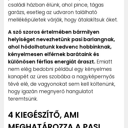
családi házban élünk, ahol pince, tágas
garázs, esetleg az udvaron található
melléképületek várják, hogy átalakítsuk őket.
A szó szoros értelmében bármilyen
helyiséget nevezhetünk pasi barlangnak,
ahol hódolhatunk kedvenc hobbinknak,
kényelmesen elférnek barátaink és
különösen férfias energiát áraszt.
Emiatt
nem elég bedobni például egy kényelmes
kanapét az üres szobába a nagyképernyős
tévé elé, de vagyonokat sem kell költenünk,
hogy igazán megnyerő hangulatot
teremtsünk.
4 KIEGÉSZÍTŐ, AMI
MEGHATÁROZZA A PASI