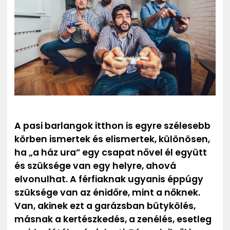
ZENE
MÉDIAAJÁNLAT
IMPRESSZUM
PR-ARCHÍVUM
ADATKEZELÉSI TÁJÉKOZTATÓ
A pasi barlangok itthon is egyre szélesebb
körben ismertek és elismertek, különösen,
ha „a ház ura” egy csapat nővel él együtt
és szüksége van egy helyre, ahová
elvonulhat. A férfiaknak ugyanis éppúgy
szüksége van az énidőre, mint a nőknek.
Van, akinek ezt a garázsban bütykölés,
másnak a kertészkedés, a zenélés, esetleg