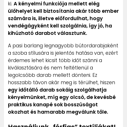
ki.
A kényelmi funkciója mellett elég
ülőhelyet kell biztosítania akár több ember
számára is, illetve előfordulhat, hogy
vendégágyként kell szolgálnia, így jó, ha
kihúzható darabot választunk.
A pasi barlang legnagyobb bútordarabjaként
a szoba stílusára is jelentős hatása van, ezért
érdemes lehet kicsit több időt szánni a
kiválasztására és nem feltétlenül a
legolcsóbb darab mellett dönteni. Ez
hosszabb távon akár meg is térülhet, hiszen
egy időtálló darab sokáig szolgálhatja
kényelmünket, míg egy olcsó, de kevésbé
praktikus kanapé sok bosszúságot
okozhat és hamarabb megválunk tőle.
Használjunk „férfias” textíliákat!