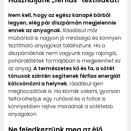
Nem kell, hogy az egész kanapé bőrből
legyen, elég pár díszpárnán megjelennie
ennek az anyagnak.
Ráadásul már
műbőrből is nagyon jó minőségű és könnyen
tisztítható anyagokat találhatunk. Ha a
díszpárnáknak nem vagyunk nagy rajongói,
poháralátétek formájában is megjelenhet ez
az anyag.
A természetes kő és fa, a sötét
tónusok szintén segítenek férfias energiát
kölcsönözni a helynek
, ráadásul igen
megbocsátóak is. Ha kiömlik valami, gyorsan
feltörölhetjük egy ruhával és a foltok is
könnyebben rejtve maradnak a sötétebb
anyagokon.
Ne feledkezzünk meg az élő