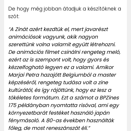
De hogy még jobban átadjuk a készítőknek a
szót:
“
A Zinát azért kezdtük el, mert javarészt
animációsok vagyunk, akik nagyon
szerettünk volna valamit együtt létrehozni.
De animációs filmet csinálni rengeteg meló,
ezért az is szempont volt, hogy gyors és
kézzelfogható legyen ez a valami. Amikor
Marjai Petra hazajött Belgiumból a master
képzéséről, rengeteg tudása volt a zine
kultúrától, és így rájöttünk, hogy ez lesz a
tökéletes formátum.
Ezt a számot a BPZines
175 példányban nyomtatta risóval, ami egy
környezetbarát festéket használó japán
fénymásoló. A 80-as években használták
főleg, de most reneszánszát éli.”