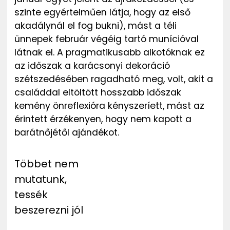
szinte egyértelműen látja, hogy az első
akadálynál el fog bukni), mást a téli
ünnepek február végéig tartó munícióval
látnak el.
A pragmatikusabb alkotóknak ez
az időszak a karácsonyi dekoráció
szétszedésében ragadható meg, volt
, akit a
családdal eltöltött hosszabb időszak
kemény önreflexióra kényszeríett, mást az
érintett érzékenyen, hogy nem kapott a
barátnőjétől ajándékot.
Többet nem
mutatunk,
tessék
beszerezni jól