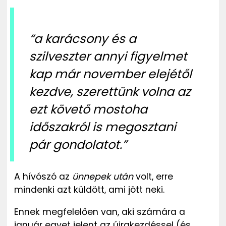
“a
karácsony és a
szilveszter annyi figyelmet
kap már november elejétől
kezdve, szerettünk volna az
ezt követő mostoha
időszakról is megosztani
pár gondolatot.”
A hívószó az
ünnepek után
volt, erre
mindenki azt küldött, ami jött neki.
Ennek megfelelően v
an, aki számára a
január egyet jelent az újrakezdéssel (és