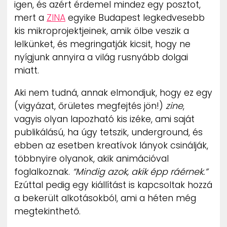
igen, és azért érdemel mindez egy posztot,
ZENE
mert a
ZINA
egyike Budapest legkedvesebb
kis mikroprojektjeinek, amik ölbe veszik a
MÉDIAAJÁNLAT
lelkünket, és megringatják kicsit, hogy ne
IMPRESSZUM
PR-ARCHÍVUM
nyígjunk annyira a világ rusnyább dolgai
ADATKEZELÉSI TÁJÉKOZTATÓ
miatt.
Aki nem tudná, annak elmondjuk, hogy ez egy
(vigyázat, őrületes megfejtés jön!)
zine
,
vagyis olyan lapozható kis izéke, ami saját
publikálású, ha úgy tetszik, underground, és
ebben az esetben kreatívok lányok csinálják,
többnyire olyanok, akik animációval
foglalkoznak.
“Mindig azok, akik épp ráérnek.”
Ezúttal pedig egy kiállítást is kapcsoltak hozzá
a bekerült alkotásokból, ami a héten még
megtekinthető.