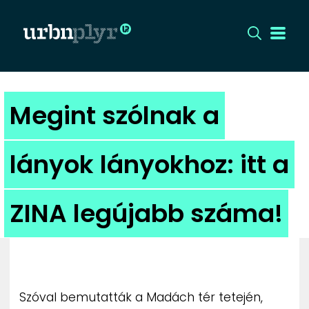
CÍMLAP
Megint szólnak a
DIZÁJN
lányok lányokhoz: itt a
DIVAT
ZINA legújabb száma!
HIP
KULT
UTCA
Szóval bemutatták a Madách tér tetején,