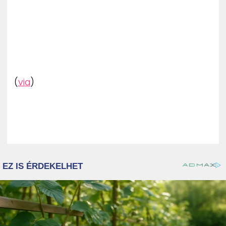
(
via
)