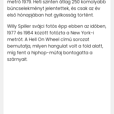
metró 1979. Heti szinten átlag 250 komolyabb
bűncselekményt jelentettek, és csak az év
első hónapjában hat gyilkosság történt.
Willy Spiller svájci fotós épp ebben az időben,
1977 és 1984 között fotózta a New York-i
metrót. A Hell On Wheel című sorozat
bemutatja, milyen hangulat volt a föld alatt,
míg fent a hiphop-műfaj bontogatta a
szárnyait.