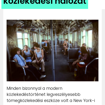
közlekedési hálózat
ZENE
MÉDIAAJÁNLAT
IMPRESSZUM
PR-ARCHÍVUM
ADATKEZELÉSI TÁJÉKOZTATÓ
Minden bizonnyal a modern
közlekedéstörténet legveszélyesebb
tömegközlekedési eszköze volt a New York-i