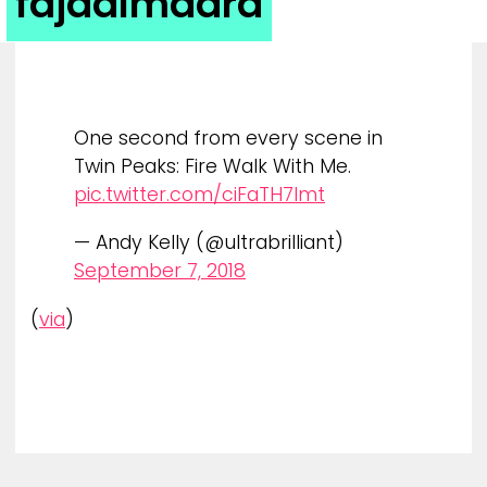
fájdalmadra
ZENE
MÉDIAAJÁNLAT
IMPRESSZUM
PR-ARCHÍVUM
One second from every scene in
ADATKEZELÉSI TÁJÉKOZTATÓ
Twin Peaks: Fire Walk With Me.
pic.twitter.com/ciFaTH7lmt
— Andy Kelly (@ultrabrilliant)
September 7, 2018
(
via
)