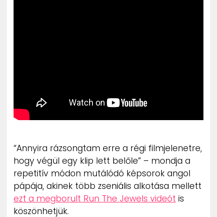
ZENE
MÉDIAAJÁNLAT
IMPRESSZUM
PR-ARCHÍVUM
ADATKEZELÉSI TÁJÉKOZTATÓ
“Annyira rázsongtam erre a régi filmjelenetre,
hogy végül egy klip lett belőle” – mondja a
repetitív módon mutálódó képsorok angol
pápája, akinek több zseniális alkotása mellett
ezt a megborult Run The Jewels videót
is
köszönhetjük.