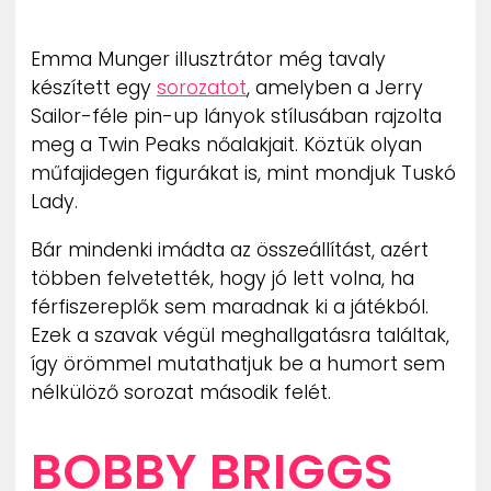
ZENE
Emma Munger illusztrátor még tavaly
MÉDIAAJÁNLAT
készített egy
sorozatot
, amelyben a Jerry
IMPRESSZUM
Sailor-féle pin-up lányok stílusában rajzolta
PR-ARCHÍVUM
ADATKEZELÉSI TÁJÉKOZTATÓ
meg a Twin Peaks nőalakjait. Köztük olyan
műfajidegen figurákat is, mint mondjuk Tuskó
Lady.
Bár mindenki imádta az összeállítást, azért
többen felvetették, hogy jó lett volna, ha
férfiszereplők sem maradnak ki a játékból.
Ezek a szavak végül meghallgatásra találtak,
így örömmel mutathatjuk be a humort sem
nélkülöző sorozat második felét.
BOBBY BRIGGS