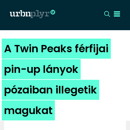
CÍMLAP
A Twin Peaks férfijai
DIZÁJN
pin-up lányok
DIVAT
pózaiban illegetik
HIP
KULT
magukat
UTCA