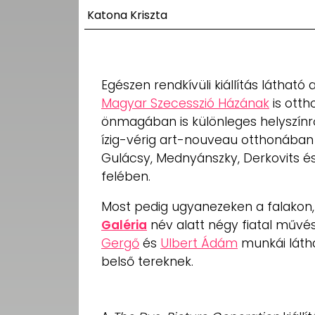
UTCA
Katona Kriszta
ZENE
MÉDIAAJÁNLAT
Egészen rendkívüli kiállítás látha
IMPRESSZUM
Magyar Szecesszió Házának
is otth
PR-ARCHÍVUM
ADATKEZELÉSI
önmagában is különleges helyszínrő
TÁJÉKOZTATÓ
ízig-vérig art-nouveau otthonában 
Gulácsy, Mednyánszky, Derkovits és
felében.
Most pedig ugyanezeken a falakon
Galéria
név alatt négy fiatal művé
Gergő
és
Ulbert Ádám
munkái látha
belső tereknek.