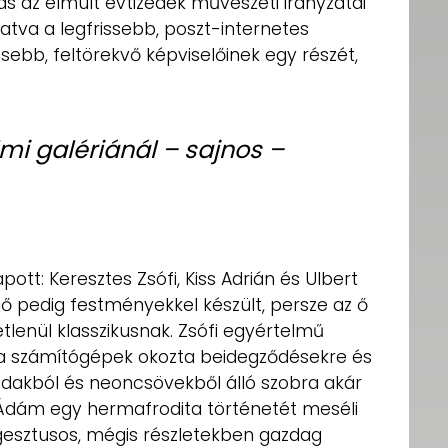
tás az elmúlt évtizedek művészeti irányzatai
ltatva a legfrissebb, poszt-internetes
sebb, feltörekvő képviselőinek egy részét,
lmi galériánál – sajnos –
pott: Keresztes Zsófi, Kiss Adrián és Ulbert
gő pedig festményekkel készült, persze az ő
étlenül klasszikusnak. Zsófi egyértelmű
é, a számítógépek okozta beidegződésekre és
udakból és neoncsövekből álló szobra akár
. Ádám egy hermafrodita történetét meséli
 gesztusos, mégis részletekben gazdag