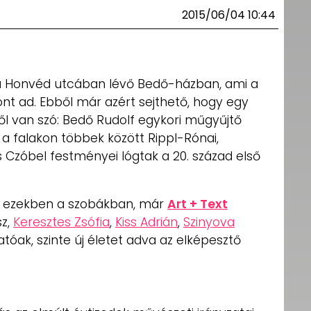
2015/06/04 10:44
tó a Honvéd utcában lévő Bedő-házban, ami a
ont ad. Ebből már azért sejthető, hogy egy
l van szó: Bedő Rudolf egykori műgyűjtő
a falakon többek között Rippl-Rónai,
 Czóbel festményei lógtak a 20. század első
, ezekben a szobákban, már
Art + Text
sz,
Keresztes Zsófia
,
Kiss Adrián
,
Szinyova
tóak, szinte új életet adva az elképesztő