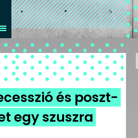
ecesszió és poszt-
et egy szuszra