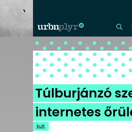
CÍMLAP
DIZÁJN
DIVAT
Túlburjánzó sz
HIP
internetes őrül
KULT
kult