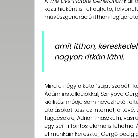
A
The Dys-Picture Generation
kiállí
közti hídként is felfogható, felvonu
művészgeneráció itthoni legígérete
amit itthon, kereskede
nagyon ritkán látni.
Mind a négy alkotó “saját szobát” ka
Ádám installációkkal, Szinyova Ger
kiállítási módja sem nevezhető felt
utalásokat tesz az internet, a tév
függésekre; Adrián maszkulin, vasr
egy sci-fi fontos eleme is lehetne
el munkáin keresztül, Gergő pedig