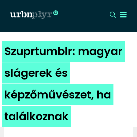
CÍMLAP
Szuprtumblr: magyar
DIZÁJN
slágerek és
DIVAT
képzőművészet, ha
HIP
KULT
találkoznak
UTCA