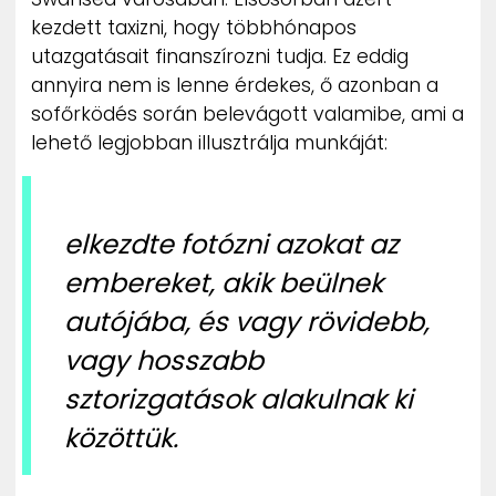
ZENE
kezdett taxizni, hogy többhónapos
utazgatásait finanszírozni tudja. Ez eddig
MÉDIAAJÁNLAT
annyira nem is lenne érdekes, ő azonban a
IMPRESSZUM
sofőrködés során belevágott valamibe, ami a
PR-ARCHÍVUM
lehető legjobban illusztrálja munkáját:
ADATKEZELÉSI TÁJÉKOZTATÓ
elkezdte fotózni azokat az
embereket, akik beülnek
autójába, és vagy rövidebb,
vagy hosszabb
sztorizgatások alakulnak ki
közöttük.