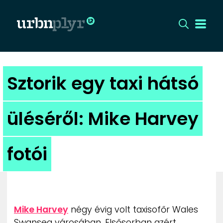
CÍMLAP
Sztorik egy taxi hátsó
DIZÁJN
üléséről: Mike Harvey
DIVAT
fotói
HIP
KULT
UTCA
Mike Harvey
négy évig volt taxisofőr Wales
Swansea városában. Elsősorban azért