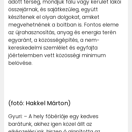
adott térség, mondjuk falu vagy kerület lakói
összejárnak, és sajátkezűleg, együtt
készítenek el olyan dolgokat, amiket
megvehetnének a boltban is. Fontos eleme
az újrahasznosítás, anyag és energia terén
egyaránt, a közösségépítés, a nem-
kereskedelmi szemlélet és egyfajta
jóértelemben vett közösségi minimum
belövése.
(fotó: Hakkel Márton)
Gyuri: – A hely főbérlője egy kedves
barátunk, akihez igen közel állt az
elképzelésünk, hiszen ő alapította az