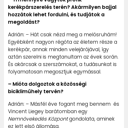
kerékpárszerelés terén? Akármilyen bajjal
hozzátok lehet fordulni, és tudjátok a
megoldást?
Adrián: – Hát csak nézd meg a melósruhám!
Egyébként nagyon régóta az életem része a
kerékpár, annak minden velejárójával, így
aztán szerelni is megtanultam az évek során.
És akárcsak a szerszámokat, a tudásunkat is
folyamatosan megosztjuk egymással.
– Mióta dolgoztok a közösségi
bicikliműhely tervén?
Adrián: – Másfél éve fogant meg bennem és
Vincent Liegey barátomban egy
Nemnövekedés Központ
gondolata, aminek
ez lett első állomása.