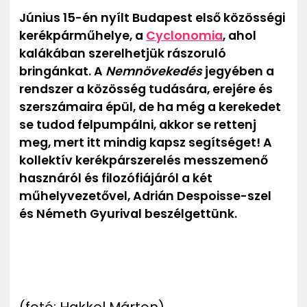
ZENE
Június 15-én nyílt Budapest első közösségi
kerékpárműhelye, a
Cyclonomia
, ahol
MÉDIAAJÁNLAT
kalákában szerelhetjük rászoruló
IMPRESSZUM
bringánkat. A
N
emnövekedés
jegyében a
PR-ARCHÍVUM
rendszer a közösség tudására, erejére és
ADATKEZELÉSI TÁJÉKOZTATÓ
szerszámaira épül, de ha még a kerekedet
se tudod felpumpálni, akkor se rettenj
meg, mert itt mindig kapsz segítséget! A
kollektív kerékpárszerelés messzemenő
hasznáról és filozófiájáról a két
műhelyvezetővel, Adrián Despoisse-szel
és Németh Gyurival beszélgettünk.
(fotó: Hakkel Márton)