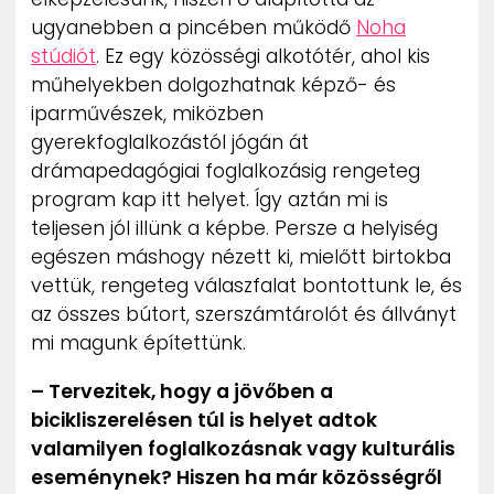
ugyanebben a pincében működő
Noha
stúdiót
. Ez egy közösségi alkotótér, ahol kis
műhelyekben dolgozhatnak képző- és
iparművészek, miközben
gyerekfoglalkozástól jógán át
drámapedagógiai foglalkozásig rengeteg
program kap itt helyet. Így aztán mi is
teljesen jól illünk a képbe. Persze a helyiség
egészen máshogy nézett ki, mielőtt birtokba
vettük, rengeteg válaszfalat bontottunk le, és
az összes bútort, szerszámtárolót és állványt
mi magunk építettünk.
– Tervezitek, hogy a jövőben a
bicikliszerelésen túl is helyet adtok
valamilyen foglalkozásnak vagy kulturális
eseménynek? Hiszen ha már közösségről