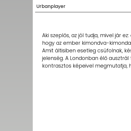
UTCA
Urbanplayer
ZENE
MÉDIAAJÁNLAT
Aki szeplős, az jól tudja, mivel jár e
IMPRESSZUM
hogy az ember kimondva-kimondatla
PR-ARCHÍVUM
ADATKEZELÉSI
Amit áltisiben esetleg csúfolnak, k
TÁJÉKOZTATÓ
jelenség. A Londonban élő ausztrál
kontrasztos képeivel megmutatja, h