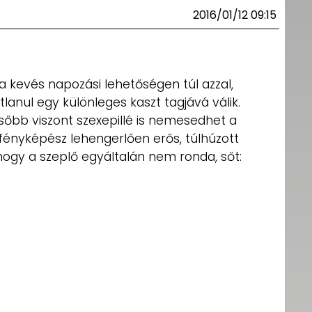
2016/01/12 09:15
z: a kevés napozási lehetőségen túl azzal,
nul egy különleges kaszt tagjává válik.
ésőbb viszont szexepillé is nemesedhet a
 fényképész lehengerlően erős, túlhúzott
ogy a szeplő egyáltalán nem ronda, sőt: