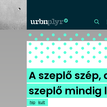
CÍMLAP
DIZÁJN
DIVAT
A szeplő szép, a
HIP
szeplő mindig 
KULT
hip
kult