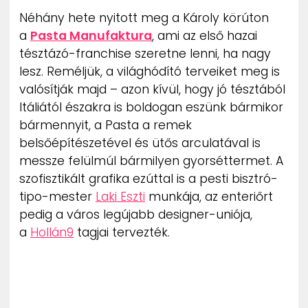
ZENE
Néhány hete nyitott meg a Károly körúton
a
Pasta Manufaktura
, ami az első hazai
MÉDIAAJÁNLAT
tésztázó-franchise szeretne lenni, ha nagy
IMPRESSZUM
lesz. Reméljük, a világhódító terveiket meg is
PR-ARCHÍVUM
valósítják majd – azon kívül, hogy jó tésztából
ADATKEZELÉSI TÁJÉKOZTATÓ
Itáliától északra is boldogan eszünk bármikor
bármennyit, a Pasta a remek
belsőépítészetével és ütős arculatával is
messze felülmúl bármilyen gyorséttermet. A
szofisztikált grafika ezúttal is a pesti bisztró-
tipo-mester
Laki Eszti
munkája, az enteriőrt
pedig a város legújabb designer-uniója,
a
Hollán9
tagjai tervezték.