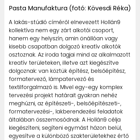
Pasta Manufaktura (fotó: Kövesdi Réka)
A lakás-stúdió címéről elnevezett Hollán9
kollektíva nem egy zárt alkotói csoport,
hanem egy helyszín, amin önállóan vagy
kisebb csapatban dolgozó kreatív alkotók
osztoznak. Az iroda tagjai mind az alkalmazott
kreatív területeken, illetve azt kiegészítve
dolgoznak: van köztük építész, belsőépítész,
formatervező, lámpatervező és
textilforgalmazó is. Mivel egy-egy komplex
tervezési projekt határait gyakran nehéz
meghúzni, az építészeti-, belsőépítészeti-,
formatervezési-, lakberendezési feladatok
általában összemosódnak. A Hollán9 célja
kiegészíteni, segíteni egymást házon belül,
egyesítve a különböző szakterületekhez értő