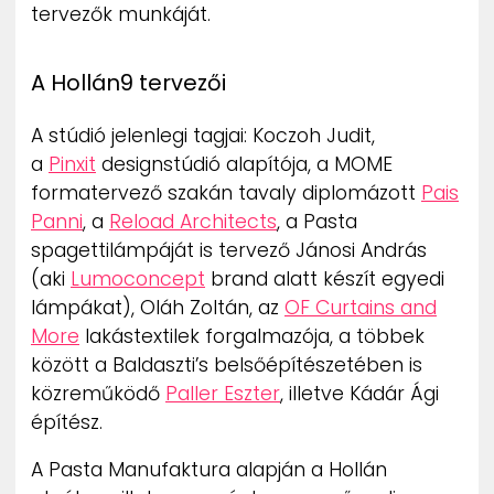
tervezők munkáját.
A Hollán9 tervezői
A stúdió jelenlegi tagjai: Koczoh Judit,
a
Pinxit
designstúdió alapítója, a MOME
formatervező szakán tavaly diplomázott
Pais
Panni
, a
Reload Architects
, a Pasta
spagettilámpáját is tervező Jánosi András
(aki
Lumoconcept
brand alatt készít egyedi
lámpákat), Oláh Zoltán, az
OF Curtains and
More
lakástextilek forgalmazója, a többek
között a Baldaszti’s belsőépítészetében is
közreműködő
Paller Eszter
, illetve Kádár Ági
építész.
A Pasta Manufaktura alapján a Hollán