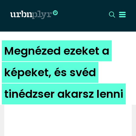
CÍMLAP
Megnézed ezeket a
DIZÁJN
képeket, és svéd
DIVAT
tinédzser akarsz lenni
HIP
KULT
UTCA