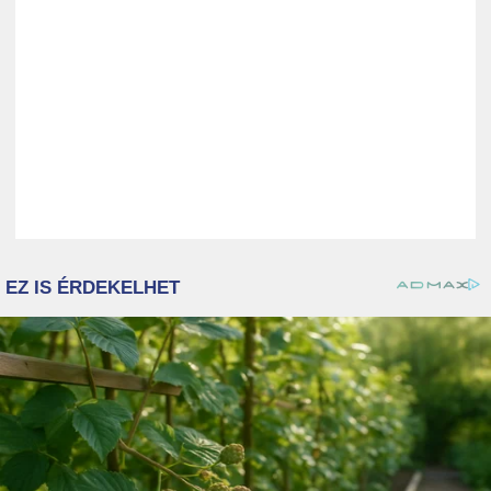
ZENE
MÉDIAAJÁNLAT
IMPRESSZUM
PR-ARCHÍVUM
ADATKEZELÉSI TÁJÉKOZTATÓ