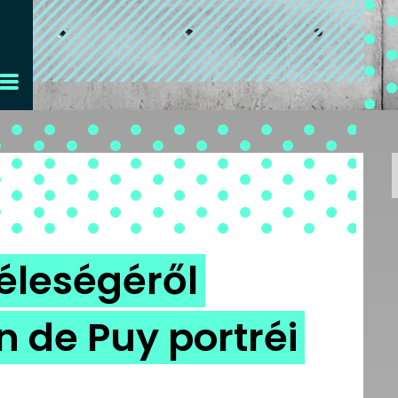
éleségéről
 de Puy portréi