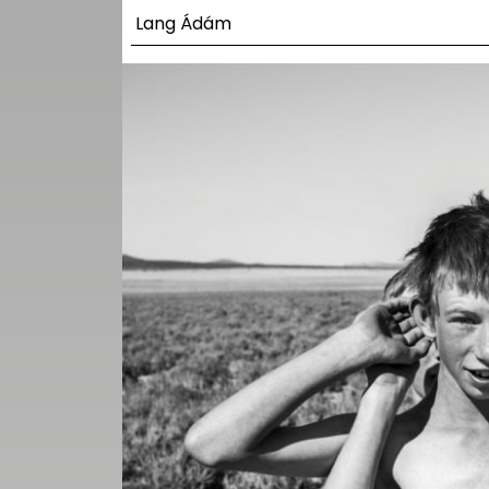
UTCA
Lang Ádám
ZENE
MÉDIAAJÁNLAT
IMPRESSZUM
PR-ARCHÍVUM
ADATKEZELÉSI
TÁJÉKOZTATÓ