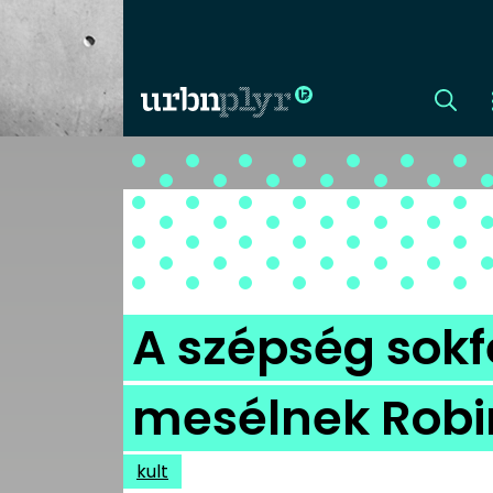
CÍMLAP
DIZÁJN
DIVAT
A szépség sokf
HIP
mesélnek Robin
KULT
kult