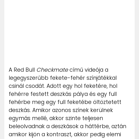
ZENE
MÉDIAAJÁNLAT
IMPRESSZUM
PR-ARCHÍVUM
ADATKEZELÉSI TÁJÉKOZTATÓ
A Red Bull
Checkmate
című videója a
legegyszerűbb fekete-fehér színjátékkal
csinál csodát. Adott egy hol feketére, hol
fehérre festett deszkás pálya és egy full
fehérbe meg egy full feketébe öltöztetett
deszkás. Amikor azonos színek kerülnek
egymás mellé, akkor szinte teljesen
beleolvadnak a deszkások a háttérbe, aztán
amikor kijön a kontraszt, akkor pedig elemi