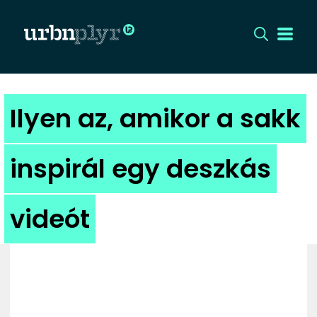
CÍMLAP
Ilyen az, amikor a sakk
DIZÁJN
inspirál egy deszkás
DIVAT
videót
HIP
KULT
UTCA