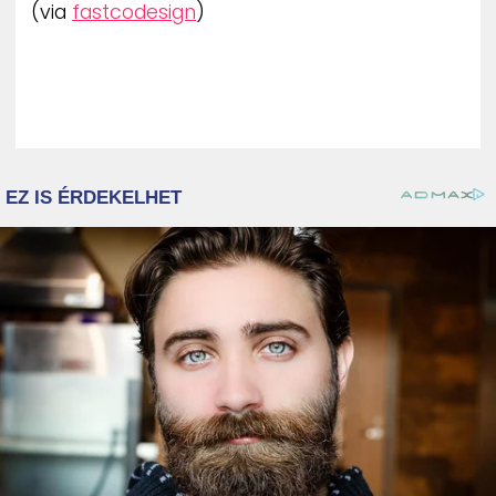
(via
fastcodesign
)