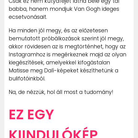
Csak ez nem kutyafejet látna bele egy tál
babba, hanem mondjuk Van Gogh ideges
ecsetvonásait.
Ha minden jól megy, és az előzetesen
bemutatott próbálkozások szerint jól megy,
akkor rövidesen az is megtörténhet, hogy az
Instagramhoz is megérkeznek majd az olyan
kiegészítések, amelyekkel kifogástalan
Matisse meg Dalí-képeket készíthetünk a
bulifotóinkból.
Na, de nézzük, hol áll most a tudomány!
EZ EGY
KIINDULÓKÉP