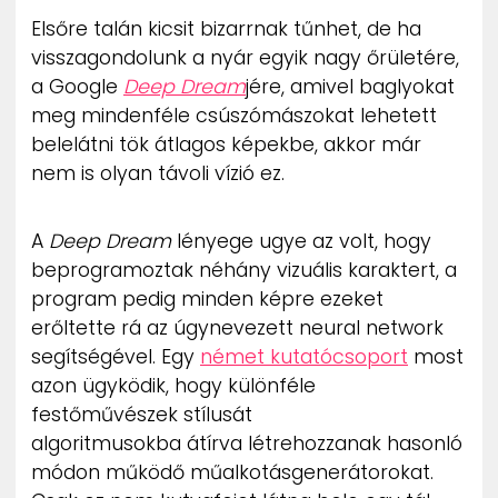
ZENE
Elsőre talán kicsit bizarrnak tűnhet, de ha
visszagondolunk a nyár egyik nagy őrületére,
MÉDIAAJÁNLAT
a Google
Deep Dream
jére, amivel baglyokat
IMPRESSZUM
meg mindenféle csúszómászokat lehetett
PR-ARCHÍVUM
belelátni tök átlagos képekbe, akkor már
ADATKEZELÉSI TÁJÉKOZTATÓ
nem is olyan távoli vízió ez.
A
Deep Dream
lényege ugye az volt, hogy
beprogramoztak néhány vizuális karaktert, a
program pedig minden képre ezeket
erőltette rá az úgynevezett neural network
segítségével. Egy
német kutatócsoport
most
azon ügyködik, hogy különféle
festőművészek stílusát
algoritmusokba átírva létrehozzanak hasonló
módon működő műalkotásgenerátorokat.