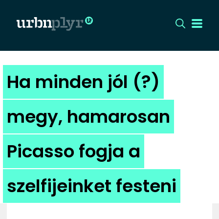
CÍMLAP
Ha minden jól (?)
DIZÁJN
megy, hamarosan
DIVAT
Picasso fogja a
HIP
KULT
szelfijeinket festeni
UTCA