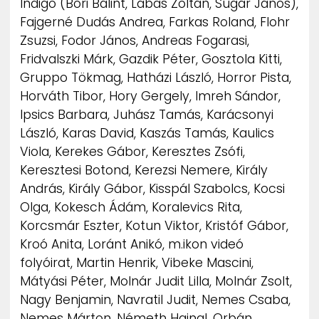
Indigo (Bori Bálint, Lábas Zoltán, Sugár János),
Fajgerné Dudás Andrea, Farkas Roland, Flohr
Zsuzsi, Fodor János, Andreas Fogarasi,
Fridvalszki Márk, Gazdik Péter, Gosztola Kitti,
Gruppo Tökmag, Hatházi László, Horror Pista,
Horváth Tibor, Hory Gergely, Imreh Sándor,
Ipsics Barbara, Juhász Tamás, Karácsonyi
László, Karas David, Kaszás Tamás, Kaulics
Viola, Kerekes Gábor, Keresztes Zsófi,
Keresztesi Botond, Kerezsi Nemere, Király
András, Király Gábor, Kisspál Szabolcs, Kocsi
Olga, Kokesch Ádám, Koralevics Rita,
Korcsmár Eszter, Kotun Viktor, Kristóf Gábor,
Kroó Anita, Loránt Anikó, m.ikon videó
folyóirat, Martin Henrik, Vibeke Mascini,
Mátyási Péter, Molnár Judit Lilla, Molnár Zsolt,
Nagy Benjamin, Navratil Judit, Nemes Csaba,
Nemes Márton, Németh Hajnal, Orbán