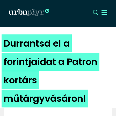
CÍMLAP
Durrantsd el a
DIZÁJN
forintjaidat a Patron
DIVAT
kortárs
HIP
KULT
műtárgyvásáron!
UTCA