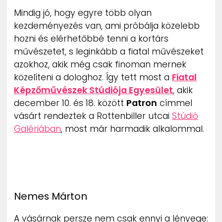
ZENE
Mindig jó, hogy egyre több olyan
kezdeményezés van, ami próbálja közelebb
MÉDIAAJÁNLAT
hozni és elérhetőbbé tenni a kortárs
IMPRESSZUM
művészetet, s leginkább a fiatal művészeket
PR-ARCHÍVUM
azokhoz, akik még csak finoman mernek
ADATKEZELÉSI TÁJÉKOZTATÓ
közelíteni a dologhoz. Így tett most a
Fiatal
Képzőművészek Stúdiója Egyesület
, akik
december 10. és 18. között
Patron
címmel
vásárt rendeztek a Rottenbiller utcai
Stúdió
Galériában
, most már harmadik alkalommal.
Nemes Márton
A vásárnak persze nem csak ennyi a lényege: