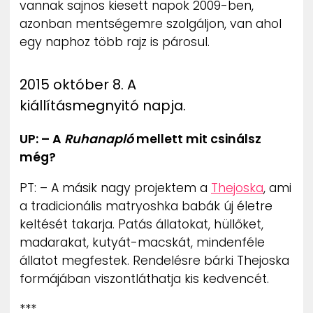
vannak sajnos kiesett napok 2009-ben,
azonban mentségemre szolgáljon, van ahol
egy naphoz több rajz is párosul.
2015 október 8. A
kiállításmegnyitó napja.
UP: – A
Ruhanapló
mellett mit csinálsz
még?
PT: – A másik nagy projektem a
Thejoska
, ami
a tradicionális matryoshka babák új életre
keltését takarja. Patás állatokat, hüllőket,
madarakat, kutyát-macskát, mindenféle
állatot megfestek. Rendelésre bárki Thejoska
formájában viszontláthatja kis kedvencét.
***