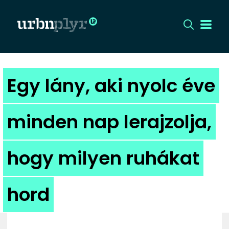
CÍMLAP
Egy lány, aki nyolc éve
DIZÁJN
minden nap lerajzolja,
DIVAT
hogy milyen ruhákat
HIP
KULT
hord
UTCA