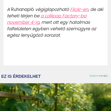
A
Ruhanapló
végiglapozható
Flickr-en
, de aki
teheti térjen be
a Lollipop Factory-ba
november 4-ig
, mert ott egy hatalmas
falfelületen egyben vehető szemügyre az
egész lenyűgöző sorozat.