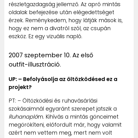
részletgazdagság jellemző. Az apró mintás
oldalak befejezése után elégedettséget
érzek. Reménykedem, hogy látják mások is,
hogy ez nem a divatról szól, az csupán
eszköz. Ez egy vizuális napló.
2007 szeptember 10. Az első
outfit-illusztráció.
UP: – Befolyásolja az öltözködésed ez a
projekt?
PT: – Öltözködési és ruhavásárlási
szokásaimnál egyaránt szerepet jatszik a
Ruhanapló
m. Kihívás a mintás gönceimet
megörökíteni, előfordult már, hogy valamit
azért nem vettem meg, mert nem volt