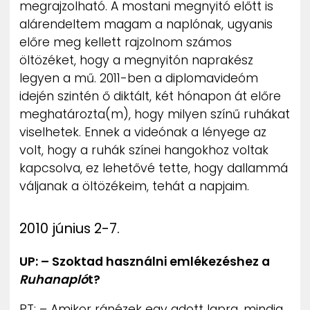
megrajzolható. A mostani megnyitó előtt is
alárendeltem magam a naplónak, ugyanis
előre meg kellett rajzolnom számos
öltözéket, hogy a megnyitón naprakész
legyen a mű. 2011-ben a diplomavideóm
idején szintén ő diktált, két hónapon át előre
meghatározta(m), hogy milyen színű ruhákat
viselhetek. Ennek a videónak a lényege az
volt, hogy a ruhák színei hangokhoz voltak
kapcsolva, ez lehetővé tette, hogy dallammá
váljanak a öltözékeim, tehát a napjaim.
2010 június 2-7.
UP: – Szoktad használni emlékezéshez a
Ruhanapló
t?
PT: – Amikor ránézek egy adott lapra, mindig