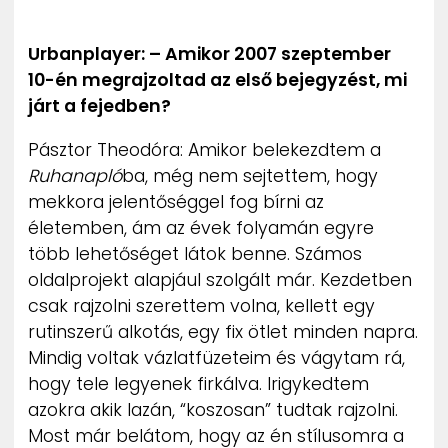
ZENE
Urbanplayer: – Amikor 2007 szeptember
MÉDIAAJÁNLAT
10-én megrajzoltad az első bejegyzést, mi
IMPRESSZUM
járt a fejedben?
PR-ARCHÍVUM
ADATKEZELÉSI TÁJÉKOZTATÓ
Pásztor Theodóra: Amikor belekezdtem a
Ruhanapló
ba, még nem sejtettem, hogy
mekkora jelentőséggel fog bírni az
életemben, ám az évek folyamán egyre
több lehetőséget látok benne. Számos
oldalprojekt alapjául szolgált már. Kezdetben
csak rajzolni szerettem volna, kellett egy
rutinszerű alkotás, egy fix ötlet minden napra.
Mindig voltak vázlatfüzeteim és vágytam rá,
hogy tele legyenek firkálva. Irigykedtem
azokra akik lazán, “koszosan” tudtak rajzolni.
Most már belátom, hogy az én stílusomra a