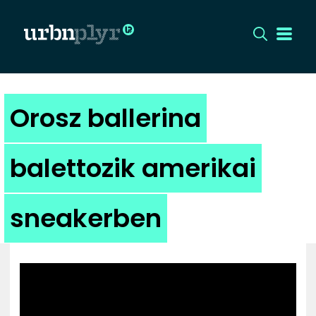
CÍMLAP
Orosz ballerina
DIZÁJN
balettozik amerikai
DIVAT
sneakerben
HIP
KULT
UTCA