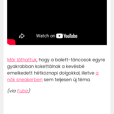
ZENE
MÉDIAAJÁNLAT
IMPRESSZUM
PR-ARCHÍVUM
ADATKEZELÉSI TÁJÉKOZTATÓ
Már láthattuk
, hogy a balett-táncosok egyre
gyakrabban kokettálnak a kevésbé
emelkedett hétköznapi dolgokkal, illetve
a
nők sneakerben
sem teljesen új téma.
(via
Fubiz
)