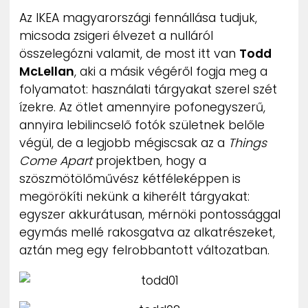
ZENE
Az IKEA magyarországi fennállása tudjuk,
micsoda zsigeri élvezet a nulláról
MÉDIAAJÁNLAT
összelegózni valamit, de most itt van
Todd
IMPRESSZUM
McLellan
, aki a másik végéről fogja meg a
PR-ARCHÍVUM
folyamatot: használati tárgyakat szerel szét
ADATKEZELÉSI TÁJÉKOZTATÓ
ízekre. Az ötlet amennyire pofonegyszerű,
annyira lebilincselő fotók születnek belőle
végül, de a legjobb mégiscsak az a
Things
Come Apart
projektben, hogy a
szöszmötölőművész kétféleképpen is
megörökíti nekünk a kiherélt tárgyakat:
egyszer akkurátusan, mérnöki pontossággal
egymás mellé rakosgatva az alkatrészeket,
aztán meg egy felrobbantott változatban.