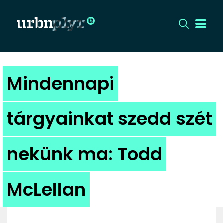
CÍMLAP
Mindennapi
DIZÁJN
tárgyainkat szedd szét
DIVAT
nekünk ma: Todd
HIP
KULT
McLellan
UTCA