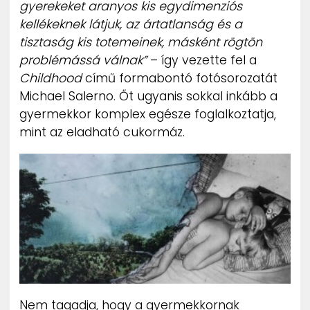
gyerekeket aranyos kis egydimenziós
ZENE
kellékeknek látjuk, az ártatlanság és a
tisztaság kis totemeinek, másként rögtön
MÉDIAAJÁNLAT
problémássá válnak”
– így vezette fel a
IMPRESSZUM
PR-ARCHÍVUM
Childhood
című formabontó fotósorozatát
ADATKEZELÉSI TÁJÉKOZTATÓ
Michael Salerno. Őt ugyanis sokkal inkább a
gyermekkor komplex egésze foglalkoztatja,
mint az eladható cukormáz.
Nem tagadja, hogy a gyermekkornak