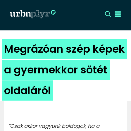
CÍMLAP
Megrázóan szép képek
DIZÁJN
a gyermekkor sötét
DIVAT
oldaláról
HIP
KULT
UTCA
“Csak akkor vagyunk boldogok, ha a