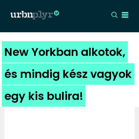
CÍMLAP
New Yorkban alkotok,
DIZÁJN
és mindig kész vagyok
DIVAT
egy kis bulira!
HIP
KULT
UTCA