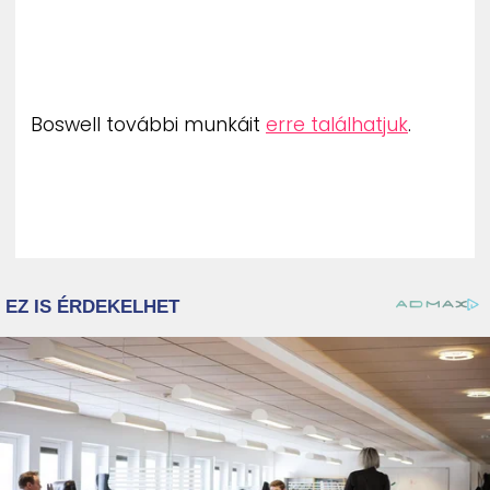
ZENE
MÉDIAAJÁNLAT
IMPRESSZUM
PR-ARCHÍVUM
Boswell további munkáit
erre találhatjuk
.
ADATKEZELÉSI TÁJÉKOZTATÓ