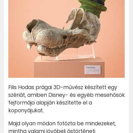
ZENE
MÉDIAAJÁNLAT
IMPRESSZUM
PR-ARCHÍVUM
ADATKEZELÉSI TÁJÉKOZTATÓ
Filis Hodas prágai 3D-művész készített egy
szériát, amiben Disney- és egyéb mesehősök
fejformája alapján készítette el a
koponyájukat.
Majd olyan módon fotózta be mindezeket,
mintha valami jövőbeli őstörténeti