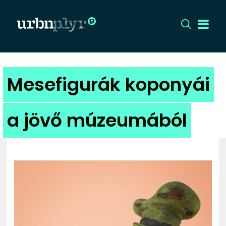
CÍMLAP
Mesefigurák koponyái
DIZÁJN
a jövő múzeumából
DIVAT
HIP
KULT
UTCA