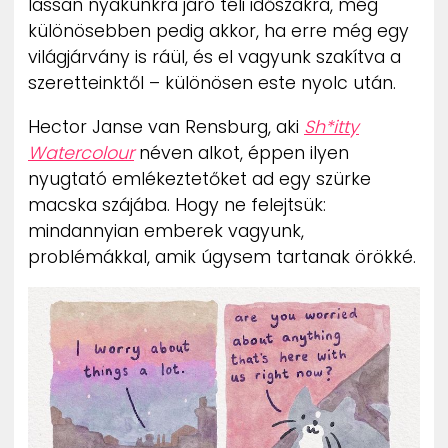
lassan nyakunkra járó téli időszakra, még
különösebben pedig akkor, ha erre még egy
világjárvány is ráül, és el vagyunk szakítva a
szeretteinktől – különösen este nyolc után.
Hector Janse van Rensburg, aki
Sh*itty
Watercolour
néven alkot, éppen ilyen
nyugtató emlékeztetőket ad egy szürke
macska szájába. Hogy ne felejtsük:
mindannyian emberek vagyunk,
problémákkal, amik úgysem tartanak örökké.