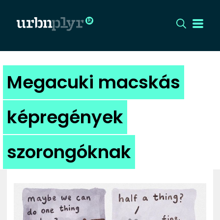
CÍMLAP
Megacuki macskás
DIZÁJN
képregények
DIVAT
szorongóknak
HIP
KULT
UTCA