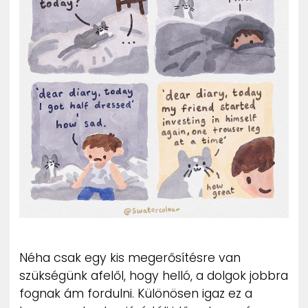
ZENE
MÉDIAAJÁNLAT
IMPRESSZUM
PR-ARCHÍVUM
ADATKEZELÉSI TÁJÉKOZTATÓ
Néha csak egy kis megerősítésre van
szükségünk afelől, hogy helló, a dolgok jobbra
fognak ám fordulni. Különösen igaz ez a