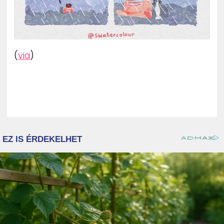
(
via
)