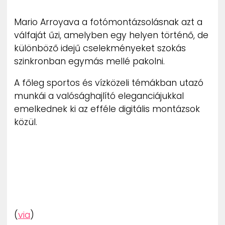
ZENE
Mario Arroyava a fotómontázsolásnak azt a
válfaját űzi, amelyben egy helyen történő, de
MÉDIAAJÁNLAT
IMPRESSZUM
különböző idejű cselekményeket szokás
PR-ARCHÍVUM
szinkronban egymás mellé pakolni.
ADATKEZELÉSI TÁJÉKOZTATÓ
A főleg sportos és vízközeli témákban utazó
munkái a valósághajlító eleganciájukkal
emelkednek ki az efféle digitális montázsok
közül.
(
via
)