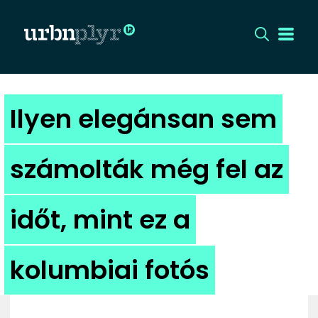
CÍMLAP
Ilyen elegánsan sem
DIZÁJN
számolták még fel az
DIVAT
időt, mint ez a
HIP
KULT
kolumbiai fotós
UTCA