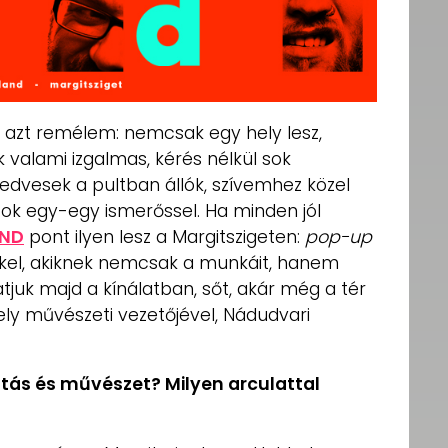
ig azt remélem: nemcsak egy hely lesz,
k valami izgalmas, kérés nélkül sok
dvesek a pultban állók, szívemhez közel
tok egy-egy ismerőssel. Ha minden jól
ND
pont ilyen lesz a Margitszigeten:
pop-up
el, akiknek nemcsak a munkáit, hanem
hatjuk majd a kínálatban, sőt, akár még a tér
 hely művészeti vezetőjével, Nádudvari
ás és művészet? Milyen arculattal