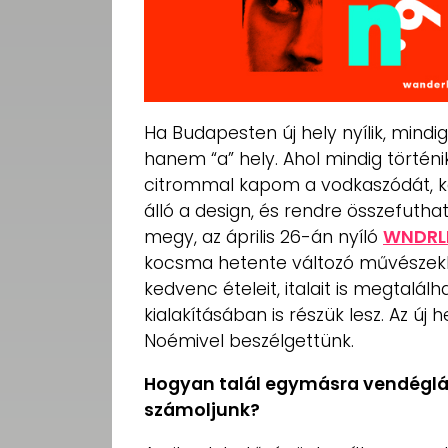
Ha Budapesten új hely nyílik, mind
hanem “a” hely. Ahol mindig történi
citrommal kapom a vodkaszódát, ke
álló a design, és rendre összefutha
megy, az április 26-án nyíló
WNDRL
kocsma hetente változó művészekk
kedvenc ételeit, italait is megtalál
kialakításában is részük lesz. Az új
Noémivel beszélgettünk.
Hogyan talál egymásra vendéglát
számoljunk?