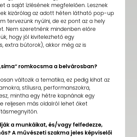
t a saját ízlésének megfelelően. Lesznek
k kizárólag az adott héten látható pop-up
em tervezünk nyúlni, de ez pont az a hely
het. Nem szeretnénk mindenben előre
ük, hogy jól kivitelezhető egy
, extra bútorok), akkor még az is
gy „sima“ romkocsma a belvárosban?
an változik a tematika, ez pedig kihat az
ramokra, stílusra, performanszokra,
 lesz, mintha egy hétre kapnának egy
e reljesen más oldalról lehet őket
ításmegnyitón.
dják a munkáikat, és/vagy felfedezze,
nás? A művészeti szakma jeles képviselői