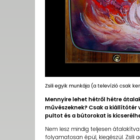
Zsili egyik munkája (a televízió csak ke
Mennyire lehet hétről hétre átala
művészeknek? Csak a kiállítótér 
pultot és a bútorokat is kicserélh
Nem lesz mindig teljesen átalakít
folyamatosan épül, kiegészül. Zsili 