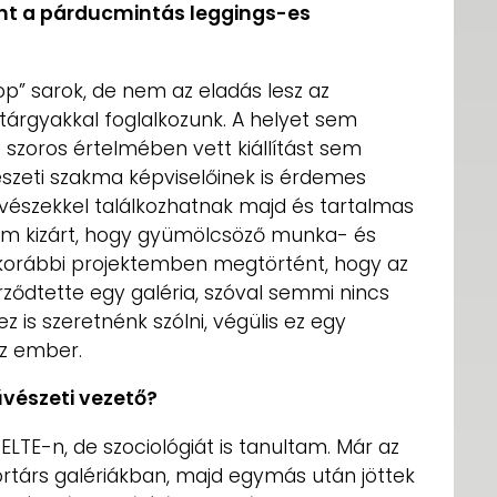
nt a párducmintás leggings-es
hop” sarok, de nem az eladás lesz az
űtárgyakkal foglalkozunk. A helyet sem
 szoros értelmében vett kiállítást sem
észeti szakma képviselőinek is érdemes
észekkel találkozhatnak majd és tartalmas
em kizárt, hogy gyümölcsöző munka- és
b korábbi projektemben megtörtént, hogy az
ződtette egy galéria, szóval semmi nincs
 is szeretnénk szólni, végülis ez egy
az ember.
vészeti vezető?
ELTE-n, de szociológiát is tanultam. Már az
rtárs galériákban, majd egymás után jöttek