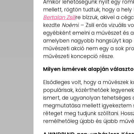
Amikor lehetőségünk nyílt egy rom
mellett, rögtön tudtuk, hogy a hely k
Bertalan Zsili
re bízzuk, akivel a cé
kezdte
Noémi
. – Zsili erős vizuális 
egyébként emelni a művészet és a
amelyben nagyobb hangsúlyt kap az
művészeti akció nem egy a sok pro
művészeti koncepció része.
Milyen ismérvek alapján választo
Elsődleges volt, hogy a művészek ka
populárisak, közérthetőek legyene
ismert, de ugyanolyan tehetséges al
megmutatása mellett igyekeztem so
réteget meg tudjunk szólítani. Hoss
remélhetőleg újabb és újabb művés