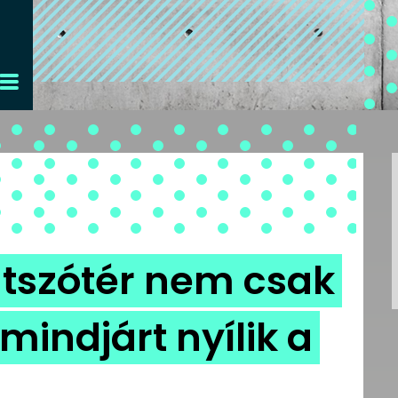
játszótér nem csak
indjárt nyílik a