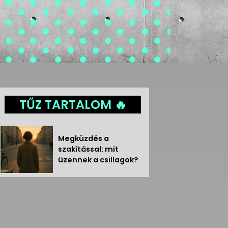
TŰZ TARTALOM 🔥
Megküzdés a
szakítással: mit
üzennek a csillagok?