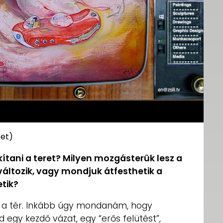
ret)
kítani a teret? Milyen mozgásterük lesz a
változik, vagy mondjuk átfesthetik a
etik?
va a tér. Inkább úgy mondanám, hogy
ad egy kezdő vázat, egy “erős felütést”,