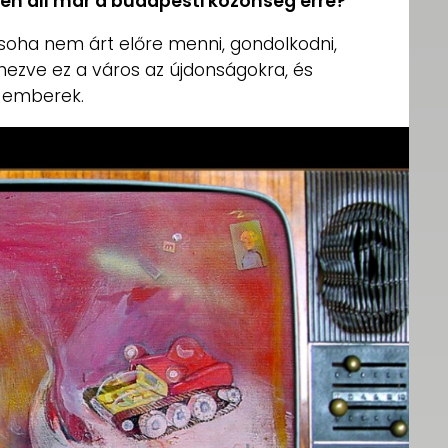
zen áll már a budapesti közönség erre?
e soha nem árt előre menni, gondolkodni,
 éhezve ez a város az újdonságokra, és
z emberek.