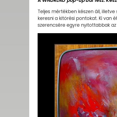
A WNDRLND
pop-up
bár lesz. Kés
Teljes mértékben készen áll, illetv
keresni a kitörési pontokat. Ki van
szerencsére egyre nyitottabbak a