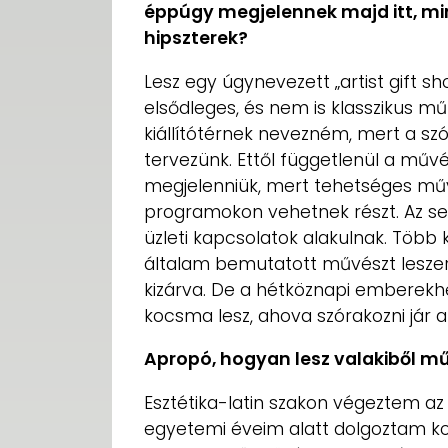
éppúgy megjelennek majd itt, mi
hipszterek?
Lesz egy úgynevezett „artist gift s
elsődleges, és nem is klasszikus m
kiállítótérnek nevezném, mert a szó
tervezünk. Ettől függetlenül a műv
megjelenniük, mert tehetséges műv
programokon vehetnek részt. Az s
üzleti kapcsolatok alakulnak. Töb
általam bemutatott művészt leszer
kizárva. De a hétköznapi emberekhez
kocsma lesz, ahova szórakozni jár 
Apropó, hogyan lesz valakiből mű
Esztétika-latin szakon végeztem az 
egyetemi éveim alatt dolgoztam ko