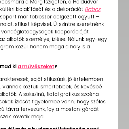
kocsmára a Margitszigeten, a Holdudvar
ültéri kialakítását és
a dekorációt
Babos
gcsoport már többször dolgozott együtt –
vonalat, stílust képvisel. Új szintre szeretnénk
 vendéglátóegységek kooperációját,
 alkotók személye, ízlése. Nálunk egy-egy
gram közül, hanem maga a hely is a
ttad ki
a művészeket
?
rakteresek, saját stílusúak, jó értelemben
k. Vannak köztük ismertebbek, és kevésbé
kotók. A sokszínű, fiatal grafikus szcéna
kak ízlését figyelembe venni, hogy széles
zú távra tervezünk, így a mostani gárdát
zek követik majd.