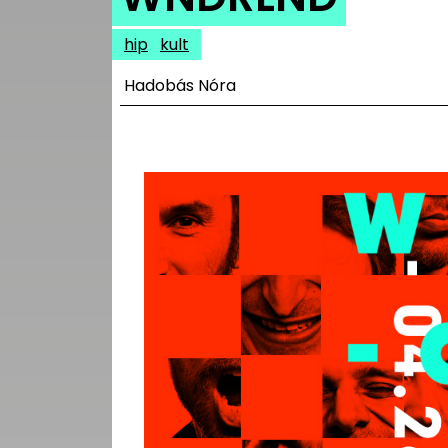
UTCA
hip
kult
ZENE
Hadobás Nóra
MÉDIAAJÁNLAT
IMPRESSZUM
PR-ARCHÍVUM
ADATKEZELÉSI
TÁJÉKOZTATÓ