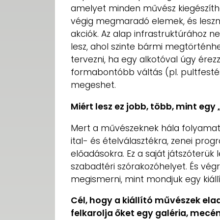
amelyet minden művész kiegészíthe
végig megmaradó elemek, és leszne
akciók. Az alap infrastruktúrához n
lesz, ahol szinte bármi megtörtén
tervezni, ha egy alkotóval úgy érezz
formabontóbb váltás (pl. pultfestés
megeshet.
Miért lesz ez jobb, több, mint e
Mert a művészeknek hála folyamatos
ital- és ételválasztékra, zenei prog
előadásokra. Ez a saját játszóterük
szabadtéri szórakozóhelyet. És végr
megismerni, mint mondjuk egy kiáll
Cél, hogy a kiállító művészek ela
felkarolja őket egy galéria, mecé