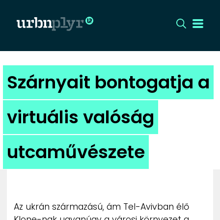
CÍMLAP
Szárnyait bontogatja a
DIZÁJN
virtuális valóság
DIVAT
utcaművészete
HIP
KULT
UTCA
Az ukrán származású, ám Tel-Avivban élő
Klone-nak ugyanúgy a városi környezet a