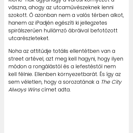
ZENE
vászna, ahogy az utcaművészeknek lenni
szokott. Ő azonban nem a valós térben alkot,
MÉDIAAJÁNLAT
hanem az iPadjén egészíti ki jellegzetes
IMPRESSZUM
spirálszerűen hullámzó ábráival befotózott
PR-ARCHÍVUM
utcarészleteket.
ADATKEZELÉSI TÁJÉKOZTATÓ
Noha az attitűdje totális ellentétben van a
street artével, azt meg kell hagyni, hogy ilyen
módon a rongálástól és a lefestéstől nem
kell félnie. Ellenben környezetbarát. És így az
sem véletlen, hogy a sorozatának a
The City
Always Wins
címet adta.