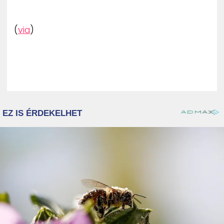
(
via
)