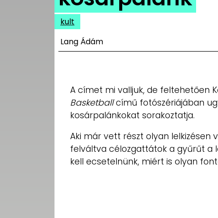
UTCA
kult
ZENE
Lang Ádám
MÉDIAAJÁNLAT
IMPRESSZUM
PR-ARCHÍVUM
ADATKEZELÉSI
A címet mi valljuk, de feltehetően 
TÁJÉKOZTATÓ
Basketball
című fotószériájában ugy
kosárpalánkokat sorakoztatja.
Aki már vett részt olyan lelkizésen
felváltva célozgattátok a gyűrűt a 
kell ecsetelnünk, miért is olyan fon