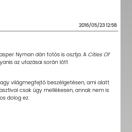
2016/05/23 12:58
Kasper Nyman dán fotós is osztja. A
Cities Of
anis az utazásai során lőtt
 vagy világmegfejtő beszélgetésen, ami alatt
lasztival csak úgy mellékesen, annak nem is
tos dolog ez.