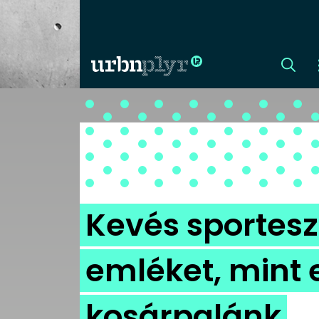
CÍMLAP
DIZÁJN
DIVAT
Kevés sportesz
HIP
emléket, mint
KULT
kosárpalánk