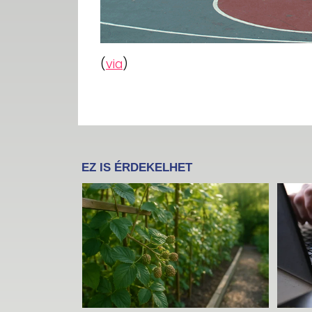
(
via
)