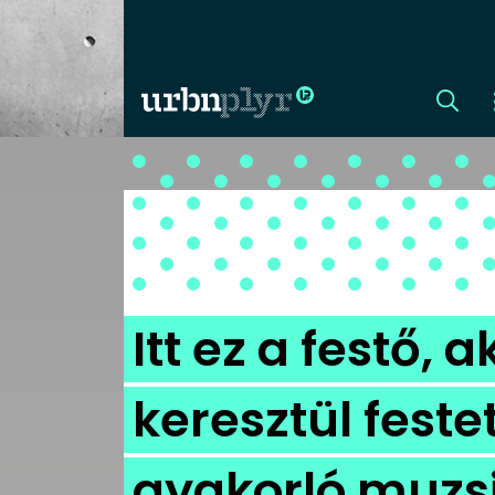
CÍMLAP
DIZÁJN
DIVAT
Itt ez a festő,
HIP
keresztül festet
KULT
gyakorló muzs