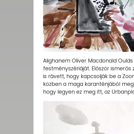
Alighanem Oliver Macdonald Oulds 
festményszériáját. Először ismerős
is rávett, hogy kapcsolják be a Z
közben a maga karanténjából megfe
hogy legyen ez meg itt, az Urbanpla