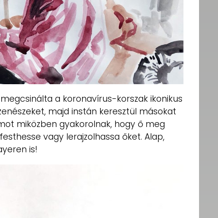
megcsinálta a koronavírus-korszak ikonikus
 zenészeket, majd instán keresztül másokat
oomot miközben gyakorolnak, hogy ő meg
sthesse vagy lerajzolhassa őket. Alap,
yeren is!