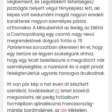
végbement, és (egyébként tehetséges)
ZENE
jazzbőgős helyett végül fényképész lett, aki
képes volt bedumálni magát nagyon eredeti
MÉDIAAJÁNLAT
karakterek nagyon személyes párizsi
IMPRESSZUM
PR-ARCHÍVUM
otthonaiba. A Mitsubishitől az Ikeáig, az Ellétől
ADATKEZELÉSI TÁJÉKOZTATÓ
a Cosmopolitanig egy csomó nagy nevű
megrendelőnek dolgozó fotós a
75
Parisiennes
sorozatban sikeresen éri el, hogy
egy betűre se legyen szükségünk ahhoz,
hogy egy kicsit belelássunk a megcélzott nők
személyiségébe, a nüanszok és a saját privát
felségterületük ugyanis harsogva árulkodnak.
Itt van pár kép a hat éven át készített
szériából, továbbiakat
itt
lehet közelről
megvizslatni, aki pedig fotóalbum
formájában ajándékozná Franciaország-
mániás barátnőjének, az
ide
klikkeljen.