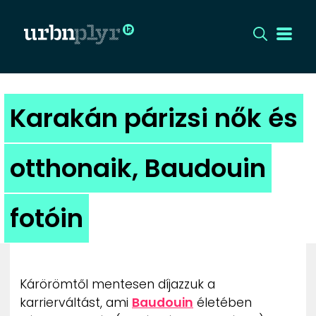
CÍMLAP
Karakán párizsi nők és
DIZÁJN
otthonaik, Baudouin
DIVAT
fotóin
HIP
KULT
Kárörömtől mentesen díjazzuk a
UTCA
karrierváltást, ami
Baudouin
életében